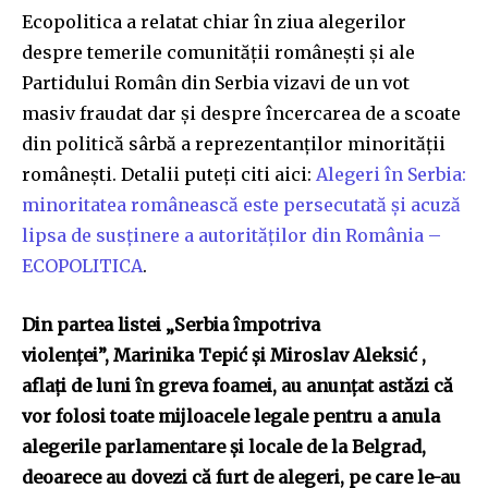
Ecopolitica a relatat chiar în ziua alegerilor
despre temerile comunității românești și ale
Partidului Român din Serbia vizavi de un vot
masiv fraudat dar și despre încercarea de a scoate
din politică sârbă a reprezentanților minorității
românești. Detalii puteți citi aici:
Alegeri în Serbia:
minoritatea românească este persecutată și acuză
lipsa de susținere a autorităților din România –
ECOPOLITICA
.
Din partea listei „Serbia împotriva
violenței”, Marinika Tepić și Miroslav Aleksić ,
aflați de luni în greva foamei, au anunțat astăzi că
vor folosi toate mijloacele legale pentru a anula
alegerile parlamentare și locale de la Belgrad,
deoarece au dovezi că furt de alegeri, pe care le-au