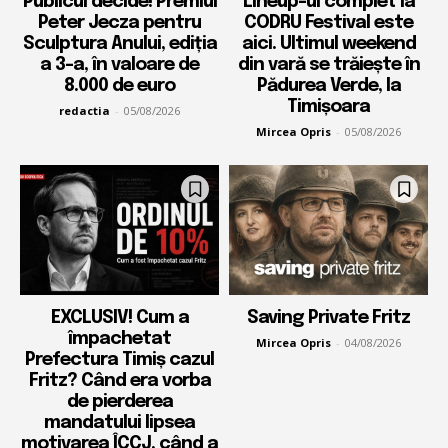
Publicul decide! Premiul
Lineup-ul complet la
Peter Jecza pentru
CODRU Festival este
Sculptura Anului, ediția
aici. Ultimul weekend
a 3-a, în valoare de
din vară se trăiește în
8.000 de euro
Pădurea Verde, la
Timișoara
redactia
-
05/08/2026
Mircea Opris
-
05/08/2026
EXCLUSIV! Cum a
Saving Private Fritz
împachetat
Mircea Opris
-
04/08/2026
Prefectura Timiș cazul
Fritz? Când era vorba
de pierderea
mandatului lipsea
motivarea ÎCCJ, când a