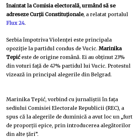
înaintat la Comisia electorală, urmând să se
adreseze Curții Constituționale
, a relatat portalul
Flux 24
.
Serbia împotriva Violenței este principala
opoziție la partidul condus de Vucic.
Marinika
Tepić
este de origine română. Ei au obținut 23%
din voturi față de 47% partidul lui Vucic. Protestul
vizează in principal alegerile din Belgrad.
Marinika Tepić, vorbind cu jurnaliştii în faţa
sediului Comisiei Electorale Republicii (REC), a
spus că la alegerile de duminică a avut loc un „furt
de proporţii epice, prin introducerea alegătorilor
din alte ţări”.