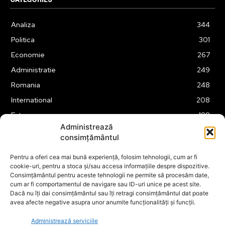
Analiza
344
Politica
301
Economie
267
Administratie
249
Romania
248
International
208
Externe
188
Administrează
Justitie
175
consimțământul
Legislatie
174
Pentru a oferi cea mai bună experiență, folosim tehnologii, cum ar fi
Tehnologie
162
cookie-uri, pentru a stoca și/sau accesa informațiile despre dispozitive.
Financiar
160
Consimțământul pentru aceste tehnologii ne permite să procesăm date,
cum ar fi comportamentul de navigare sau ID-uri unice pe acest site.
ABUZURI
158
Dacă nu îți dai consimțământul sau îți retragi consimțământul dat poate
avea afecte negative asupra unor anumite funcționalități și funcții.
Social
157
Educatie
151
Administrează serviciile