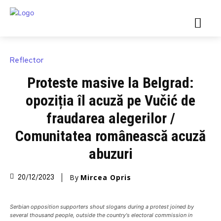
Reflector
Proteste masive la Belgrad:
opoziția îl acuză pe Vučić de
fraudarea alegerilor /
Comunitatea românească acuză
abuzuri
By
Mircea Opris
20/12/2023
Serbian opposition supporters shout slogans during a protest joined by
several thousand people, outside the country's electoral commission in