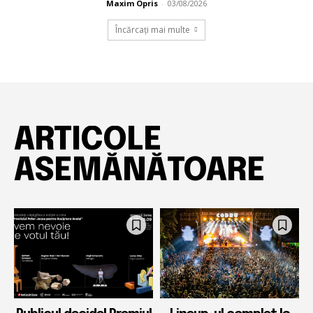
Maxim Opris
-
03/08/2026
Încărcați mai multe
ARTICOLE
All
Mai mult
ASEMĂNĂTOARE