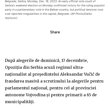
Belgrade, Serbia, Monday, Dec. 18, 2023. An early official vote count of
Serbia's weekend election on Monday confirmed victory for the ruling populist
party in a parliamentary vote in the Balkan country, but political tensions rose
over reported irregularities in the capital, Belgrade. (AP Photo/Darko
Vojinovic)
Share
După alegerile de duminică, 17 decembrie,
Opoziția din Serbia acuză regimul ultra-
naționalist al președintelui Aleksandar Vučić de
fraudarea masivă a scrutinului la alegerile pentru
parlamentul național, pentru cel al provinciei
autonome Vojvodina și pentru primarii a 65 de
municipalități.