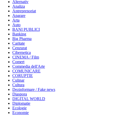
Alternativ
Analiza
Antreprenoriat
Aparare
Arta
Auto
BANI PUBLICI
Banking
Big Pharma
Caritate
Cenzurat
Cibernetica
CINEMA / Film
Comert
Commedia dell'Arte
COMUNICARE
CORUPTIE
Culinar
Cultura
Dezinformare / Fake news
Diaspora
DIGITAL WORLD
Diplomatie
Ecologie
Economie