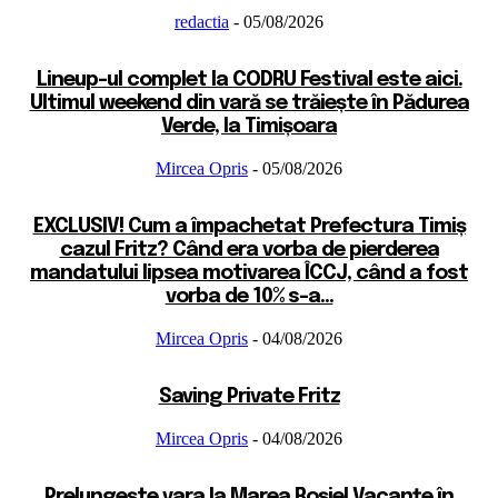
redactia
-
05/08/2026
Lineup-ul complet la CODRU Festival este aici.
Ultimul weekend din vară se trăiește în Pădurea
Verde, la Timișoara
Mircea Opris
-
05/08/2026
EXCLUSIV! Cum a împachetat Prefectura Timiș
cazul Fritz? Când era vorba de pierderea
mandatului lipsea motivarea ÎCCJ, când a fost
vorba de 10% s-a...
Mircea Opris
-
04/08/2026
Saving Private Fritz
Mircea Opris
-
04/08/2026
Prelungește vara la Marea Roșie! Vacanțe în