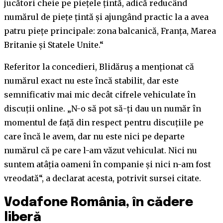
jucători cheie pe piețele țintă, adică reducând
numărul de piețe țintă și ajungând practic la a avea
patru piețe principale: zona balcanică, Franța, Marea
Britanie și Statele Unite.“
Referitor la concedieri, Blidăruș a menționat că
numărul exact nu este încă stabilit, dar este
semnificativ mai mic decât cifrele vehiculate în
discuții online. „N-o să pot să-ți dau un număr în
momentul de față din respect pentru discuțiile pe
care încă le avem, dar nu este nici pe departe
numărul că pe care l-am văzut vehiculat. Nici nu
suntem atâția oameni în companie și nici n-am fost
vreodată“, a declarat acesta, potrivit sursei citate.
Vodafone România, în cădere
liberă