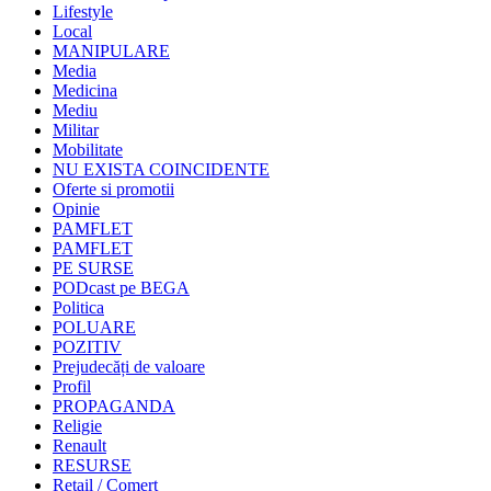
Lifestyle
Local
MANIPULARE
Media
Medicina
Mediu
Militar
Mobilitate
NU EXISTA COINCIDENTE
Oferte si promotii
Opinie
PAMFLET
PAMFLET
PE SURSE
PODcast pe BEGA
Politica
POLUARE
POZITIV
Prejudecăți de valoare
Profil
PROPAGANDA
Religie
Renault
RESURSE
Retail / Comert