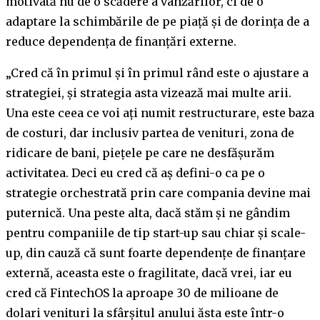
motivată nu de o scădere a vânzărilor, ci de o
adaptare la schimbările de pe piață și de dorința de a
reduce dependența de finanțări externe.
„Cred că în primul și în primul rând este o ajustare a
strategiei, și strategia asta vizează mai multe arii.
Una este ceea ce voi ați numit restructurare, este baza
de costuri, dar inclusiv partea de venituri, zona de
ridicare de bani, piețele pe care ne desfășurăm
activitatea. Deci eu cred că aș defini-o ca pe o
strategie orchestrată prin care compania devine mai
puternică. Una peste alta, dacă stăm și ne gândim
pentru companiile de tip start-up sau chiar și scale-
up, din cauză că sunt foarte dependențe de finanțare
externă, aceasta este o fragilitate, dacă vrei, iar eu
cred că FintechOS la aproape 30 de milioane de
dolari venituri la sfârșitul anului ăsta este într-o