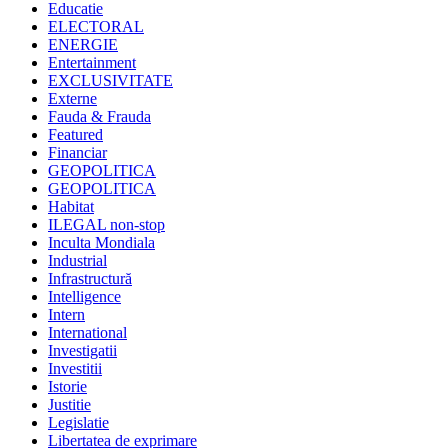
Educatie
ELECTORAL
ENERGIE
Entertainment
EXCLUSIVITATE
Externe
Fauda & Frauda
Featured
Financiar
GEOPOLITICA
GEOPOLITICA
Habitat
ILEGAL non-stop
Inculta Mondiala
Industrial
Infrastructură
Intelligence
Intern
International
Investigatii
Investitii
Istorie
Justitie
Legislatie
Libertatea de exprimare