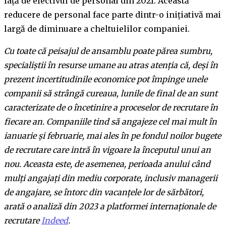
față de efectivul de personal din 2021. Această
reducere de personal face parte dintr-o inițiativă mai
largă de diminuare a cheltuielilor companiei.
Cu toate că peisajul de ansamblu poate părea sumbru,
specialiștii în resurse umane au atras atenția că, deși în
prezent incertitudinile economice pot împinge unele
companii să strângă cureaua, lunile de final de an sunt
caracterizate de o încetinire a proceselor de recrutare în
fiecare an. Companiile tind să angajeze cel mai mult în
ianuarie și februarie, mai ales în pe fondul noilor bugete
de recrutare care intră în vigoare la începutul unui an
nou. Aceasta este, de asemenea, perioada anului când
mulți angajați din mediu corporate, inclusiv managerii
de angajare, se întorc din vacanțele lor de sărbători,
arată o analiză din 2023 a platformei internaționale de
recrutare
Indeed
.