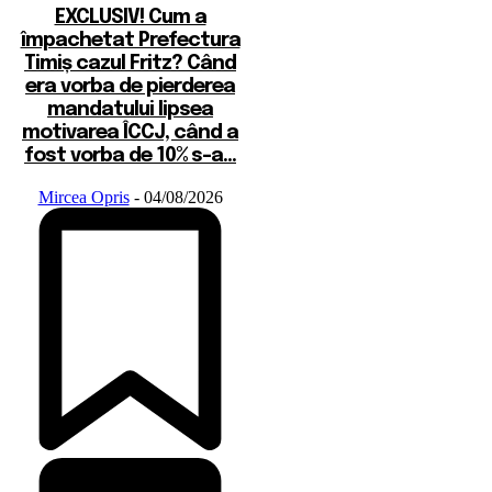
EXCLUSIV! Cum a
împachetat Prefectura
Timiș cazul Fritz? Când
era vorba de pierderea
mandatului lipsea
motivarea ÎCCJ, când a
fost vorba de 10% s-a...
Mircea Opris
-
04/08/2026