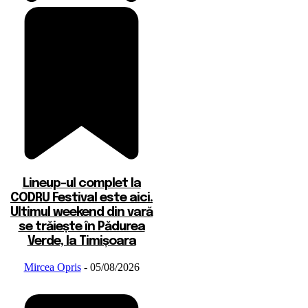
Lineup-ul complet la
CODRU Festival este aici.
Ultimul weekend din vară
se trăiește în Pădurea
Verde, la Timișoara
Mircea Opris
-
05/08/2026