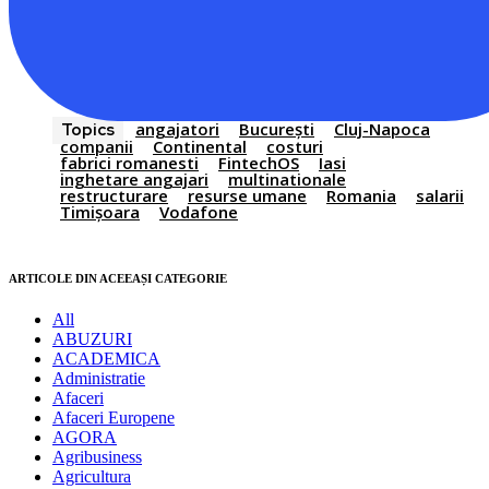
angajatori
București
Cluj-Napoca
Topics
companii
Continental
costuri
fabrici romanesti
FintechOS
Iasi
inghetare angajari
multinationale
restructurare
resurse umane
Romania
salarii
Timișoara
Vodafone
ARTICOLE DIN ACEEAȘI CATEGORIE
All
ABUZURI
ACADEMICA
Administratie
Afaceri
Afaceri Europene
AGORA
Agribusiness
Agricultura