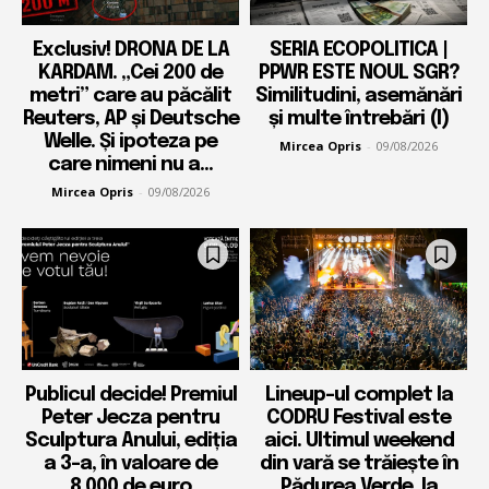
Exclusiv! DRONA DE LA
SERIA ECOPOLITICA |
KARDAM. „Cei 200 de
PPWR ESTE NOUL SGR?
metri” care au păcălit
Similitudini, asemănări
Reuters, AP și Deutsche
și multe întrebări (I)
Welle. Și ipoteza pe
Mircea Opris
-
09/08/2026
care nimeni nu a...
Mircea Opris
-
09/08/2026
Publicul decide! Premiul
Lineup-ul complet la
Peter Jecza pentru
CODRU Festival este
Sculptura Anului, ediția
aici. Ultimul weekend
a 3-a, în valoare de
din vară se trăiește în
8.000 de euro
Pădurea Verde, la