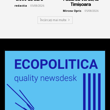
Timișoara
redactia
-
05/08/2026
Mircea Opris
-
05/08/2026
Încărcați mai multe