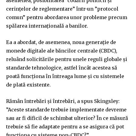
asemenea, posibilitatea ”codării politicii şi
cerinţelor de reglementare” într-un ”protocol
comun” pentru abordarea unor probleme precum
spălarea internaţională a banilor.
Ea a abordat, de asemenea, noua generaţie de
monede digitale ale băncilor centrale (CBDC),
reluând solicitările pentru unele reguli globale şi
standarde tehnologice, astfel încât acestea să
poată funcţiona în întreaga lume şi cu sistemele
de plată existente.
Rămân întrebări şi întrebări, a spus Skingsley:
”Aceste standarde trebuie implementate devreme
sau ar fi dificil de schimbat ulterior? În ce măsură
trebuie să fie adaptate pentru a se asigura că pot
funcţiona cu sisteme non-CBDC?”