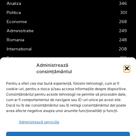
Analiza
346
Politica
301
Economie
268
Administratie
249
Romania
248
International
208
Externe
189
Administrează
Justitie
175
consimțământul
Legislatie
175
Pentru a oferi cea mai bună experiență, folosim tehnologii, cum ar fi
Tehnologie
163
cookie-uri, pentru a stoca și/sau accesa informațiile despre dispozitive.
Financiar
160
Consimțământul pentru aceste tehnologii ne permite să procesăm date,
cum ar fi comportamentul de navigare sau ID-uri unice pe acest site.
ABUZURI
158
Dacă nu îți dai consimțământul sau îți retragi consimțământul dat poate
avea afecte negative asupra unor anumite funcționalități și funcții.
Social
157
Educatie
151
Administrează serviciile
Cultura
149