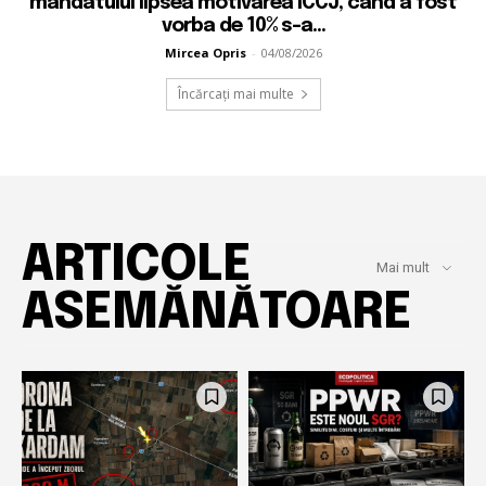
mandatului lipsea motivarea ÎCCJ, când a fost
vorba de 10% s-a...
Mircea Opris
-
04/08/2026
Încărcați mai multe
ARTICOLE
Mai mult
ASEMĂNĂTOARE