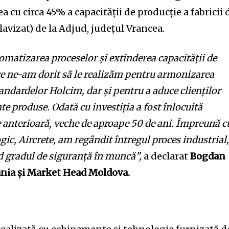
 cu circa 45% a capacității de producție a fabricii 
avizat) de la Adjud, județul Vrancea.
omatizarea proceselor și extinderea capacității de
are ne-am dorit să le realizăm pentru armonizarea
tandardelor Holcim, dar și pentru a aduce clienților
e produse. Odată cu investiția a fost înlocuită
e anterioară, veche de aproape 50 de ani. Împreună c
ic, Aircrete, am regândit întregul proces industrial
nd gradul de siguranță în muncă”,
a declarat
Bogdan
nia și Market Head Moldova.