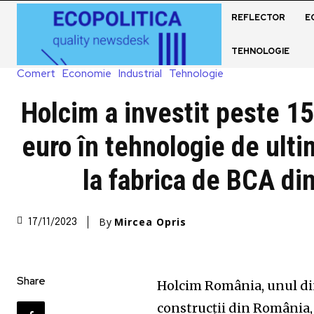
REFLECTOR
E
TEHNOLOGIE
Comert
Economie
Industrial
Tehnologie
Holcim a investit peste 1
euro în tehnologie de ult
la fabrica de BCA di
By
Mircea Opris
17/11/2023
Share
Holcim România, unul din
construcții din România, 