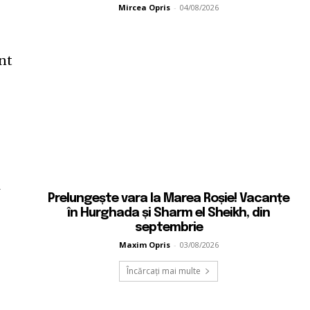
Mircea Opris
-
04/08/2026
nt
i
Prelungește vara la Marea Roșie! Vacanțe
în Hurghada și Sharm el Sheikh, din
septembrie
Maxim Opris
-
03/08/2026
Încărcați mai multe