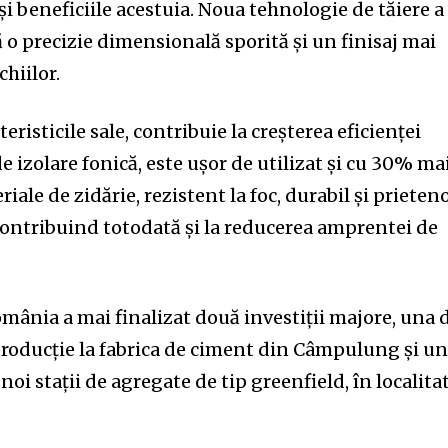
și beneficiile acestuia. Noua tehnologie de tăiere a
 o precizie dimensională sporită și un finisaj mai
chiilor.
cteristicile sale, contribuie la creșterea eficienței
e izolare fonică, este ușor de utilizat și cu 30% ma
ale de zidărie, rezistent la foc, durabil și prieten
contribuind totodată și la reducerea amprentei de
mânia a mai finalizat două investiții majore, una 
 producție la fabrica de ciment din Câmpulung și u
oi stații de agregate de tip greenfield, în localita