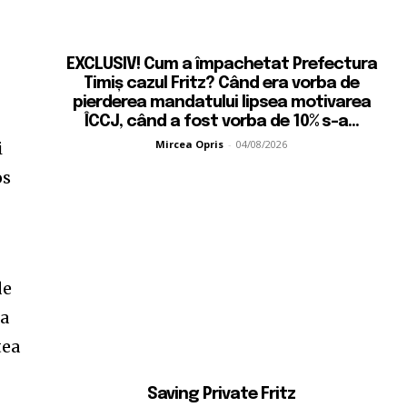
EXCLUSIV! Cum a împachetat Prefectura
Timiș cazul Fritz? Când era vorba de
pierderea mandatului lipsea motivarea
ÎCCJ, când a fost vorba de 10% s-a...
Mircea Opris
-
04/08/2026
i
os
de
na
tea
Saving Private Fritz