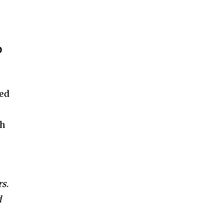
O
ded
th
rs.
d