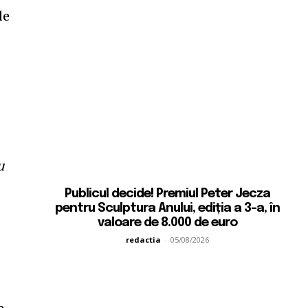
de
u
,
Publicul decide! Premiul Peter Jecza
pentru Sculptura Anului, ediția a 3-a, în
valoare de 8.000 de euro
redactia
-
05/08/2026