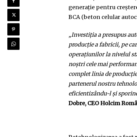
generație pentru creșterea
BCA (beton celular autocl
„Investiția a presupus aut
producție a fabricii, pe c
operațiunilor la nivelul s
noștri cele mai performant
complet linia de producți
partenerul nostru tehnolog
eficientizându-l și spori
Dobre, CEO Holcim Româ