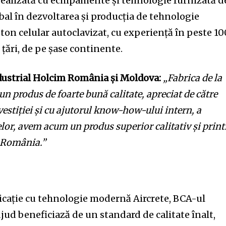
realizată cu echipamente și tehnologie furnizată d
obal în dezvoltarea și producția de tehnologie
ton celular autoclavizat, cu experiență în peste 10
 țări, de pe șase continente.
dustrial Holcim România și Moldova:
„Fabrica de la
n produs de foarte bună calitate, apreciat de către
nvestiției și cu ajutorul know-how-ului intern, a
or, avem acum un produs superior calitativ și print
 România.”
bricație cu tehnologie modernă Aircrete, BCA-ul
djud beneficiază de un standard de calitate înalt,