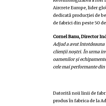
Retehnologizarea a fost 
Aircrete Europe, lider gl
dedicată producției de be
de fabrici din peste 50 de
Cornel Banu, Director In
Adjud a avut întotdeauna u
clienții noștri. În urma i
oamenilor și echipamentel
cele mai performante din
Datorită noii linii de fa
produs în fabrica de la A