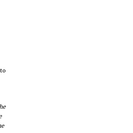
 to
the
e
he