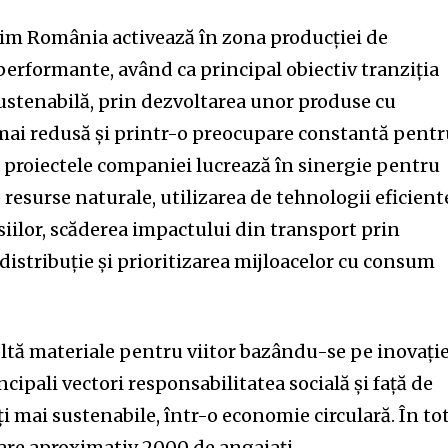
im România activează în zona producției de
performante, având ca principal obiectiv tranziția
sustenabilă, prin dezvoltarea unor produse cu
mai redusă și printr-o preocupare constantă pent
e proiectele companiei lucrează în sinergie pentru
esurse naturale, utilizarea de tehnologii eficient
iilor, scăderea impactului din transport prin
distribuție și prioritizarea mijloacelor cu consum
ltă materiale pentru viitor bazându-se pe inovație
ncipali vectori responsabilitatea socială și față de
mai sustenabile, într-o economie circulară. În tot
re aproximativ 2000 de angajați.