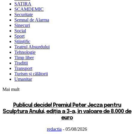
SATIRA
SCAMDEMIC
Securitate
Semnal de Alarma
Sinecuri
Social
Sport
Științific
Teatrul Absurdului
Tehnologie
Timp liber
Traditii
Transport
Turism și călătorii
Umanitar
Mai mult
Publicul decide! Premiul Peter Jecza pentru
Sculptura Anului, ediția a 3-a, în valoare de 8.000 de
euro
redactia
-
05/08/2026