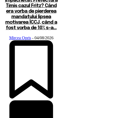
împachetat Prefectura
Timiș cazul Fritz? Când
era vorba de pierderea
mandatului lipsea
motivarea ÎCCJ, când a
fost vorba de 10% s-a...
Mircea Opris
-
04/08/2026