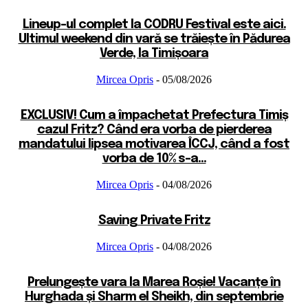
Lineup-ul complet la CODRU Festival este aici.
Ultimul weekend din vară se trăiește în Pădurea
Verde, la Timișoara
Mircea Opris
-
05/08/2026
EXCLUSIV! Cum a împachetat Prefectura Timiș
cazul Fritz? Când era vorba de pierderea
mandatului lipsea motivarea ÎCCJ, când a fost
vorba de 10% s-a...
Mircea Opris
-
04/08/2026
Saving Private Fritz
Mircea Opris
-
04/08/2026
Prelungește vara la Marea Roșie! Vacanțe în
Hurghada și Sharm el Sheikh, din septembrie