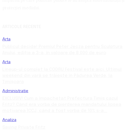
impactul pe care politicile publice le au asupra sustenabilității și
protecției mediului.
ARTICOLE RECENTE
Arta
Publicul decide! Premiul Peter Jecza pentru Sculptura
Anului, ediția a 3-a, în valoare de 8.000 de euro
Arta
Lineup-ul complet la CODRU Festival este aici. Ultimul
weekend din vară se trăiește în Pădurea Verde, la
Timișoara
Administratie
EXCLUSIV! Cum a împachetat Prefectura Timiș cazul
Fritz? Când era vorba de pierderea mandatului lipsea
motivarea ÎCCJ, când a fost vorba de 10% s-a...
Analiza
Saving Private Fritz