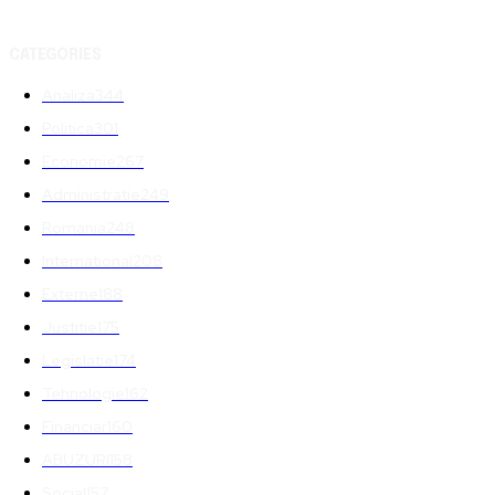
CATEGORIES
Analiza
344
Politica
301
Economie
267
Administratie
249
Romania
248
International
208
Externe
188
Justitie
175
Legislatie
174
Tehnologie
162
Financiar
160
ABUZURI
158
Social
157