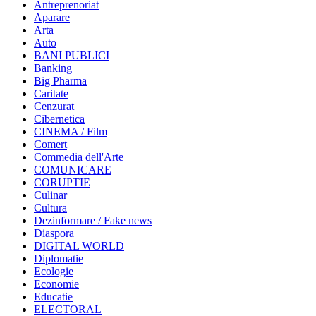
Antreprenoriat
Aparare
Arta
Auto
BANI PUBLICI
Banking
Big Pharma
Caritate
Cenzurat
Cibernetica
CINEMA / Film
Comert
Commedia dell'Arte
COMUNICARE
CORUPTIE
Culinar
Cultura
Dezinformare / Fake news
Diaspora
DIGITAL WORLD
Diplomatie
Ecologie
Economie
Educatie
ELECTORAL