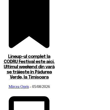
Lineup-ul complet la
CODRU Festival este aici.
Ultimul weekend din vară
se trăiește în Pădurea
Verde, la Timișoara
Mircea Opris
-
05/08/2026