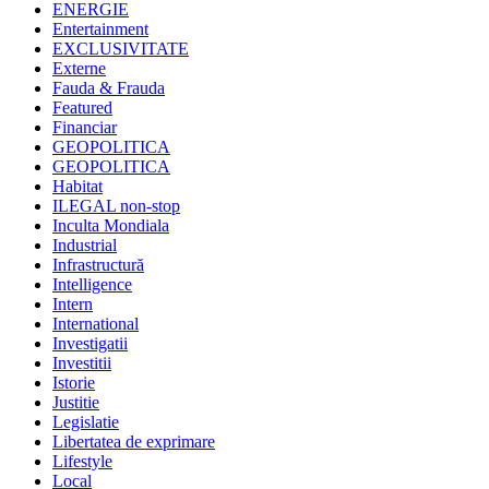
ENERGIE
Entertainment
EXCLUSIVITATE
Externe
Fauda & Frauda
Featured
Financiar
GEOPOLITICA
GEOPOLITICA
Habitat
ILEGAL non-stop
Inculta Mondiala
Industrial
Infrastructură
Intelligence
Intern
International
Investigatii
Investitii
Istorie
Justitie
Legislatie
Libertatea de exprimare
Lifestyle
Local