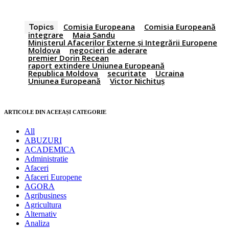
Comisia Europeana
Comisia Europeană
Topics
integrare
Maia Sandu
Ministerul Afacerilor Externe și Integrării Europene
Moldova
negocieri de aderare
premier Dorin Recean
raport extindere Uniunea Europeană
Republica Moldova
securitate
Ucraina
Uniunea Europeană
Victor Nichituș
ARTICOLE DIN ACEEAȘI CATEGORIE
All
ABUZURI
ACADEMICA
Administratie
Afaceri
Afaceri Europene
AGORA
Agribusiness
Agricultura
Alternativ
Analiza