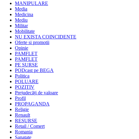
MANIPULARE
Media
Medicina
Mediu
Militar
Mobilitate
NU EXISTA COINCIDENTE
Oferte si promotii
Opinie
PAMFLET
PAMFLET
PE SURSE
PODcast pe BEGA
Politica
POLUARE
POZITIV
Prejudecăți de valoare
Profil
PROPAGANDA
Religie
Renault
RESURSE
Retail / Comert
Romania
Sanatate