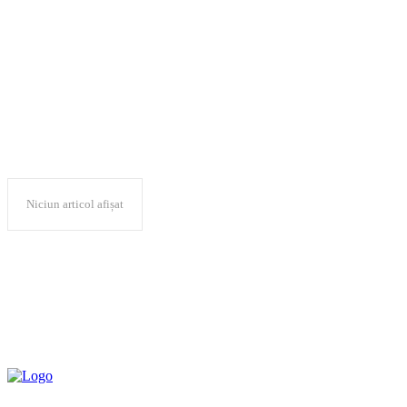
raport extinder
Niciun articol afișat