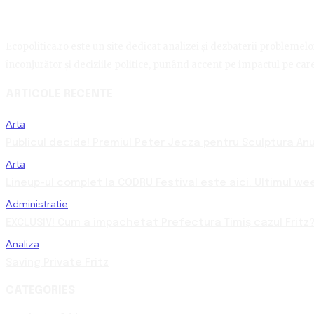
Ecopolitica.ro este un site dedicat analizei și dezbaterii problemelor 
înconjurător și deciziile politice, punând accent pe impactul pe care 
ARTICOLE RECENTE
Arta
Publicul decide! Premiul Peter Jecza pentru Sculptura Anul
Arta
Lineup-ul complet la CODRU Festival este aici. Ultimul we
Administratie
EXCLUSIV! Cum a împachetat Prefectura Timiș cazul Fritz?
Analiza
Saving Private Fritz
CATEGORIES