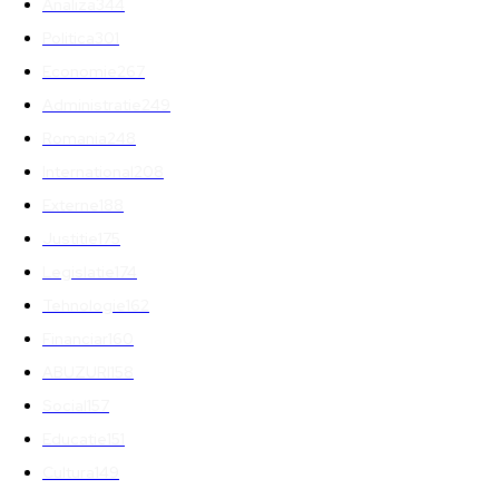
Analiza
344
Politica
301
Economie
267
Administratie
249
Romania
248
International
208
Externe
188
Justitie
175
Legislatie
174
Tehnologie
162
Financiar
160
ABUZURI
158
Social
157
Educatie
151
Cultura
149