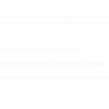
de actualitate din domeniile ecologiei și politicii. Aici găsești artico
politicile publice le au asupra sustenabilității și protecției mediului.
ui, ediția a 3-a, în valoare de 8.000 de euro
ekend din vară se trăiește în Pădurea Verde, la Timișoara
 Când era vorba de pierderea mandatului lipsea motivarea 