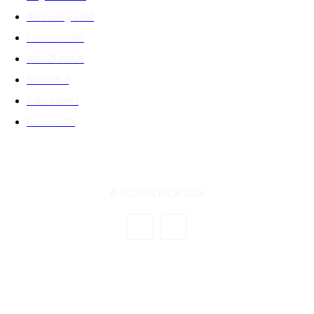
Tehnologie
162
Financiar
160
ABUZURI
158
Social
157
Educatie
151
Cultura
149
© ECOPOLITICA 2024