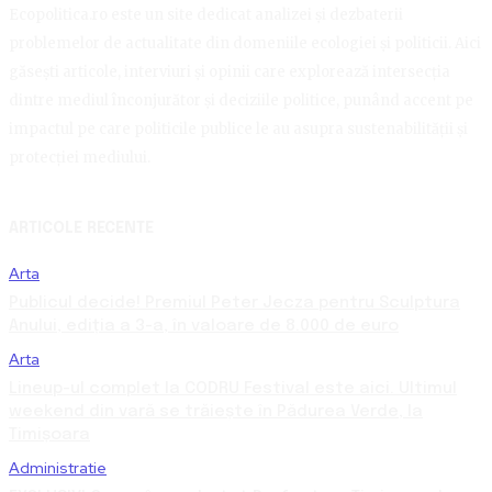
Ecopolitica.ro este un site dedicat analizei și dezbaterii
problemelor de actualitate din domeniile ecologiei și politicii. Aici
găsești articole, interviuri și opinii care explorează intersecția
dintre mediul înconjurător și deciziile politice, punând accent pe
impactul pe care politicile publice le au asupra sustenabilității și
protecției mediului.
ARTICOLE RECENTE
Arta
Publicul decide! Premiul Peter Jecza pentru Sculptura
Anului, ediția a 3-a, în valoare de 8.000 de euro
Arta
Lineup-ul complet la CODRU Festival este aici. Ultimul
weekend din vară se trăiește în Pădurea Verde, la
Timișoara
Administratie