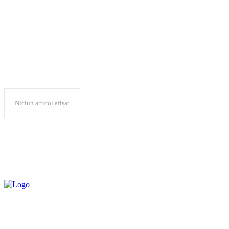
Andreea Dincă
Niciun articol afișat