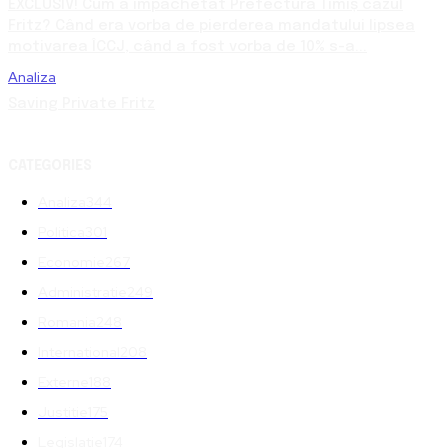
EXCLUSIV! Cum a împachetat Prefectura Timiș cazul
Fritz? Când era vorba de pierderea mandatului lipsea
motivarea ÎCCJ, când a fost vorba de 10% s-a...
Analiza
Saving Private Fritz
CATEGORIES
Analiza
344
Politica
301
Economie
267
Administratie
249
Romania
248
International
208
Externe
188
Justitie
175
Legislatie
174