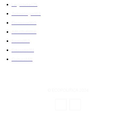
Legislatie
175
Tehnologie
163
Financiar
160
ABUZURI
158
Social
157
Educatie
151
Cultura
149
© ECOPOLITICA 2024