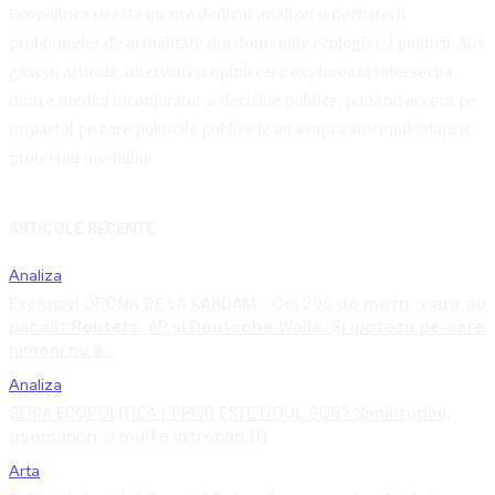
Ecopolitica.ro este un site dedicat analizei și dezbaterii
problemelor de actualitate din domeniile ecologiei și politicii. Aici
găsești articole, interviuri și opinii care explorează intersecția
dintre mediul înconjurător și deciziile politice, punând accent pe
impactul pe care politicile publice le au asupra sustenabilității și
protecției mediului.
ARTICOLE RECENTE
Analiza
Exclusiv! DRONA DE LA KARDAM. „Cei 200 de metri” care au
păcălit Reuters, AP și Deutsche Welle. Și ipoteza pe care
nimeni nu a...
Analiza
SERIA ECOPOLITICA | PPWR ESTE NOUL SGR? Similitudini,
asemănări și multe întrebări (I)
Arta