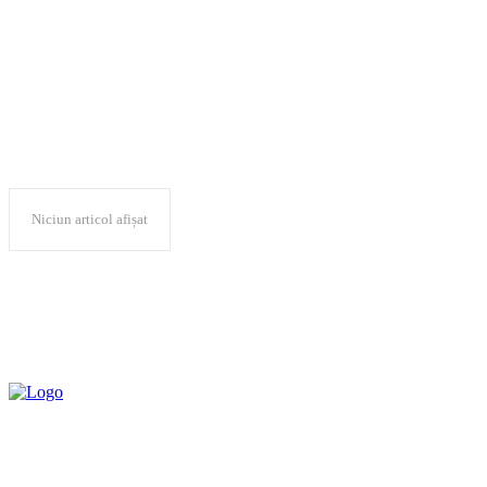
zone turistice
Niciun articol afișat