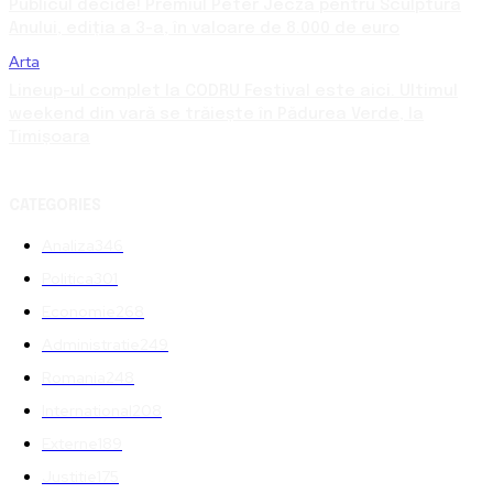
Publicul decide! Premiul Peter Jecza pentru Sculptura
Anului, ediția a 3-a, în valoare de 8.000 de euro
Arta
Lineup-ul complet la CODRU Festival este aici. Ultimul
weekend din vară se trăiește în Pădurea Verde, la
Timișoara
CATEGORIES
Analiza
346
Politica
301
Economie
268
Administratie
249
Romania
248
International
208
Externe
189
Justitie
175