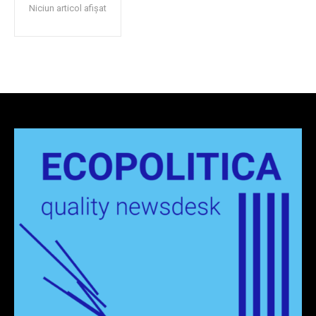
Niciun articol afișat