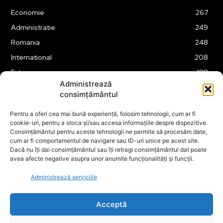
Economie
267
Administratie
249
Romania
248
International
208
Externe
188
Administrează
Justitie
175
consimțământul
Legislatie
174
Pentru a oferi cea mai bună experiență, folosim tehnologii, cum ar fi
Tehnologie
162
cookie-uri, pentru a stoca și/sau accesa informațiile despre dispozitive.
Financiar
160
Consimțământul pentru aceste tehnologii ne permite să procesăm date,
cum ar fi comportamentul de navigare sau ID-uri unice pe acest site.
ABUZURI
158
Dacă nu îți dai consimțământul sau îți retragi consimțământul dat poate
avea afecte negative asupra unor anumite funcționalități și funcții.
Social
157
Educatie
151
Administrează serviciile
Cultura
149
Acceptă