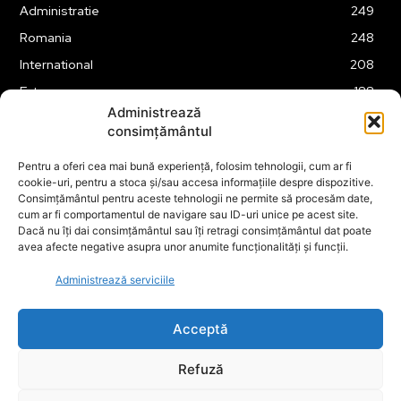
Administratie
249
Romania
248
International
208
Externe
188
Administrează
Justitie
175
consimțământul
Legislatie
174
Pentru a oferi cea mai bună experiență, folosim tehnologii, cum ar fi
Tehnologie
162
cookie-uri, pentru a stoca și/sau accesa informațiile despre dispozitive.
Financiar
160
Consimțământul pentru aceste tehnologii ne permite să procesăm date,
cum ar fi comportamentul de navigare sau ID-uri unice pe acest site.
ABUZURI
158
Dacă nu îți dai consimțământul sau îți retragi consimțământul dat poate
avea afecte negative asupra unor anumite funcționalități și funcții.
Social
157
Educatie
151
Administrează serviciile
Cultura
149
Acceptă
Refuză
© ECOPOLITICA 2024