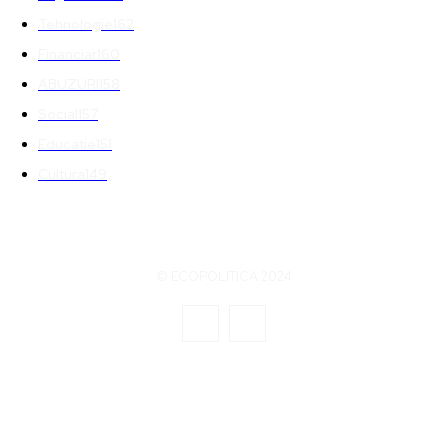
Tehnologie
162
Financiar
160
ABUZURI
158
Social
157
Educatie
151
Cultura
149
© ECOPOLITICA 2024