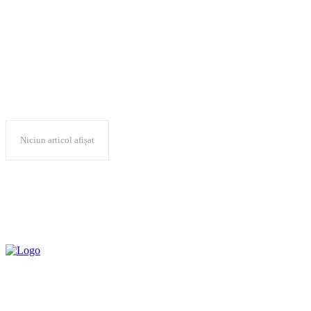
turism rural
Niciun articol afișat