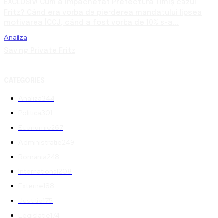
EXCLUSIV! Cum a împachetat Prefectura Timiș cazul
Fritz? Când era vorba de pierderea mandatului lipsea
motivarea ÎCCJ, când a fost vorba de 10% s-a...
Analiza
Saving Private Fritz
CATEGORIES
Analiza
344
Politica
301
Economie
267
Administratie
249
Romania
248
International
208
Externe
188
Justitie
175
Legislatie
174