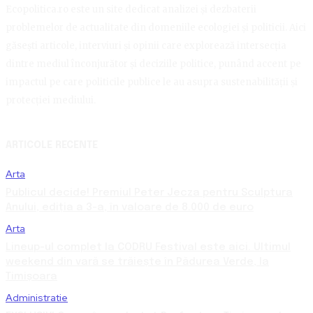
Ecopolitica.ro este un site dedicat analizei și dezbaterii
problemelor de actualitate din domeniile ecologiei și politicii. Aici
găsești articole, interviuri și opinii care explorează intersecția
dintre mediul înconjurător și deciziile politice, punând accent pe
impactul pe care politicile publice le au asupra sustenabilității și
protecției mediului.
ARTICOLE RECENTE
Arta
Publicul decide! Premiul Peter Jecza pentru Sculptura
Anului, ediția a 3-a, în valoare de 8.000 de euro
Arta
Lineup-ul complet la CODRU Festival este aici. Ultimul
weekend din vară se trăiește în Pădurea Verde, la
Timișoara
Administratie