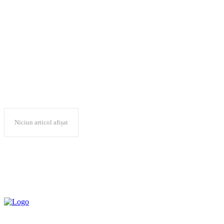
„Timişoara pentru
Valori Europene”
Niciun articol afișat