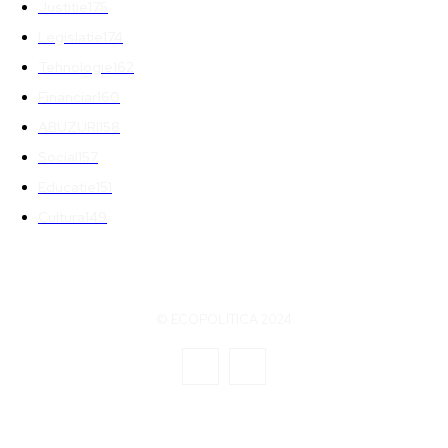
Justitie
175
Legislatie
174
Tehnologie
162
Financiar
160
ABUZURI
158
Social
157
Educatie
151
Cultura
149
© ECOPOLITICA 2024