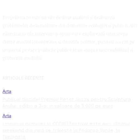
Ecopolitica.ro este un site dedicat analizei și dezbaterii
problemelor de actualitate din domeniile ecologiei și politicii. Aici
găsești articole, interviuri și opinii care explorează intersecția
dintre mediul înconjurător și deciziile politice, punând accent pe
impactul pe care politicile publice le au asupra sustenabilității și
protecției mediului.
ARTICOLE RECENTE
Arta
Publicul decide! Premiul Peter Jecza pentru Sculptura
Anului, ediția a 3-a, în valoare de 8.000 de euro
Arta
Lineup-ul complet la CODRU Festival este aici. Ultimul
weekend din vară se trăiește în Pădurea Verde, la
Timișoara