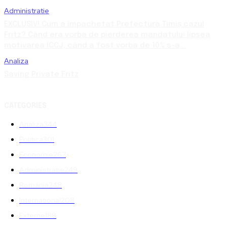
Administratie
EXCLUSIV! Cum a împachetat Prefectura Timiș cazul
Fritz? Când era vorba de pierderea mandatului lipsea
motivarea ÎCCJ, când a fost vorba de 10% s-a...
Analiza
Saving Private Fritz
CATEGORIES
Analiza
344
Politica
301
Economie
267
Administratie
249
Romania
248
International
208
Externe
188