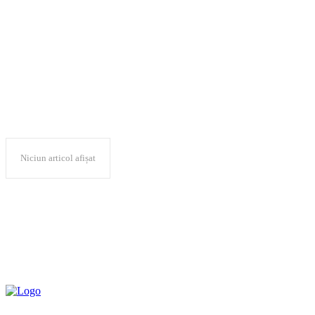
The Access Grou
Niciun articol afișat