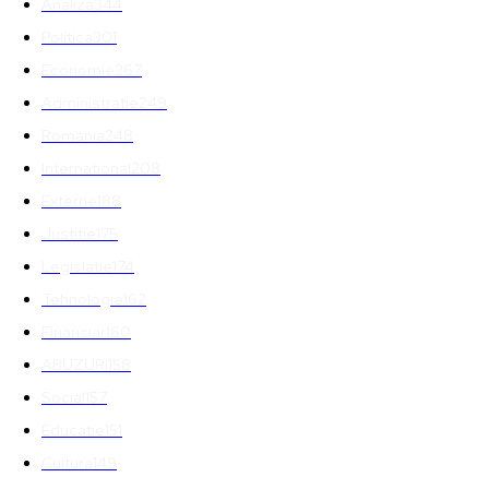
Analiza
344
Politica
301
Economie
267
Administratie
249
Romania
248
International
208
Externe
188
Justitie
175
Legislatie
174
Tehnologie
162
Financiar
160
ABUZURI
158
Social
157
Educatie
151
Cultura
149