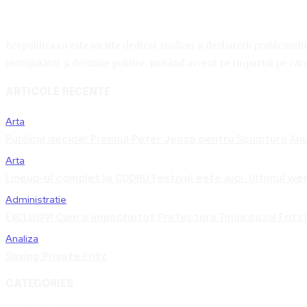
Ecopolitica.ro este un site dedicat analizei și dezbaterii problemelor 
înconjurător și deciziile politice, punând accent pe impactul pe care 
ARTICOLE RECENTE
Arta
Publicul decide! Premiul Peter Jecza pentru Sculptura Anul
Arta
Lineup-ul complet la CODRU Festival este aici. Ultimul we
Administratie
EXCLUSIV! Cum a împachetat Prefectura Timiș cazul Fritz?
Analiza
Saving Private Fritz
CATEGORIES