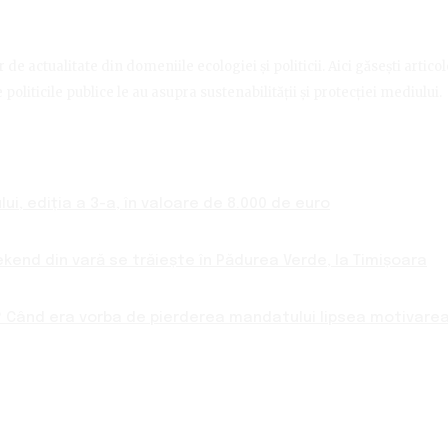
de actualitate din domeniile ecologiei și politicii. Aici găsești artico
politicile publice le au asupra sustenabilității și protecției mediului.
ui, ediția a 3-a, în valoare de 8.000 de euro
ekend din vară se trăiește în Pădurea Verde, la Timișoara
 Când era vorba de pierderea mandatului lipsea motivarea 