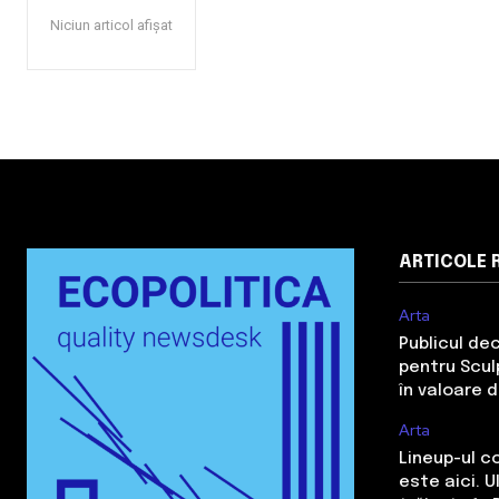
Niciun articol afișat
ARTICOLE 
Arta
Publicul de
pentru Sculp
în valoare 
Arta
Lineup-ul c
este aici. 