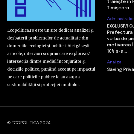
trăiește în 
Timișoara
Administratie
EXCLUSIV! 
Ecopolitica.ro este un site dedicat analizei și
Prefectura 
dezbaterii problemelor de actualitate din
vorba de pi
motivarea Î
domeniile ecologiei și politicii. Aici găsești
10% s-a...
articole, interviuri și opinii care explorează
intersecția dintre mediul înconjurător și
Analiza
deciziile politice, punând accent pe impactul
Saving Priva
pe care politicile publice le au asupra
sustenabilității și protecției mediului.
© ECOPOLITICA 2024