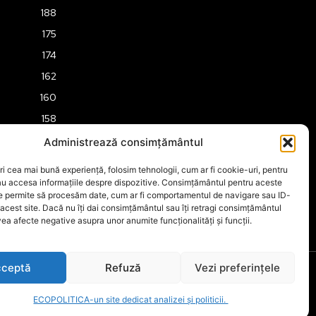
188
175
174
162
160
158
157
Administrează consimțământul
151
ri cea mai bună experiență, folosim tehnologii, cum ar fi cookie-uri, pentru
149
au accesa informațiile despre dispozitive. Consimțământul pentru aceste
ne permite să procesăm date, cum ar fi comportamentul de navigare sau ID-
 acest site. Dacă nu îți dai consimțământul sau îți retragi consimțământul
ea afecte negative asupra unor anumite funcționalități și funcții.
ceptă
Refuză
Vezi preferințele
ECOPOLITICA-un site dedicat analizei și politicii.