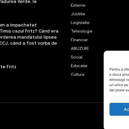
Pădurea Verde, la
Externe
Justitie
Legislatie
Cum a împachetat
Tehnologie
Timiș cazul Fritz? Când era
erderea mandatului lipsea
Financiar
CCJ, când a fost vorba de
ABUZURI
Social
Educatie
te Fritz
Pentru a ofe
Cultura
a stoca și/s
tehnologii 
uri unice pe
dat poate av
Ac