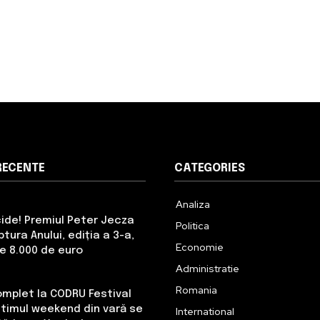
RECENTE
CATEGORIES
Analiza
cide! Premiul Peter Jecza
Politica
tura Anului, ediția a 3-a,
Economie
de 8.000 de euro
Administratie
Romania
omplet la CODRU Festival
Ultimul weekend din vară se
International