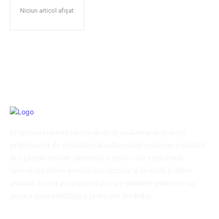
Niciun articol afișat
Ecopolitica.ro este un site dedicat analizei și dezbaterii
problemelor de actualitate din domeniile ecologiei și politicii.
Aici găsești articole, interviuri și opinii care explorează
intersecția dintre mediul înconjurător și deciziile politice,
punând accent pe impactul pe care politicile publice le au
asupra sustenabilității și protecției mediului.