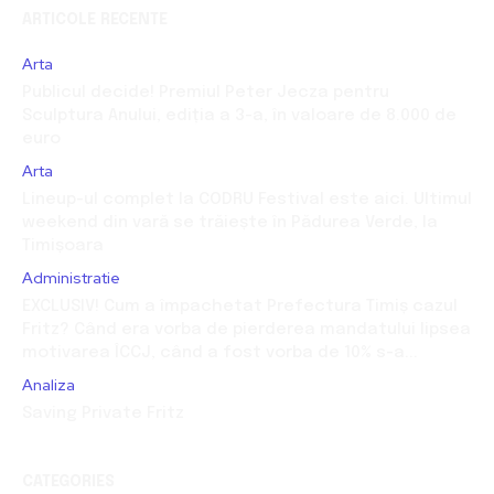
ARTICOLE RECENTE
Arta
Publicul decide! Premiul Peter Jecza pentru
Sculptura Anului, ediția a 3-a, în valoare de 8.000 de
euro
Arta
Lineup-ul complet la CODRU Festival este aici. Ultimul
weekend din vară se trăiește în Pădurea Verde, la
Timișoara
Administratie
EXCLUSIV! Cum a împachetat Prefectura Timiș cazul
Fritz? Când era vorba de pierderea mandatului lipsea
motivarea ÎCCJ, când a fost vorba de 10% s-a...
Analiza
Saving Private Fritz
CATEGORIES