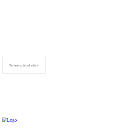
Reţeaua UNWTO B
Niciun articol afișat