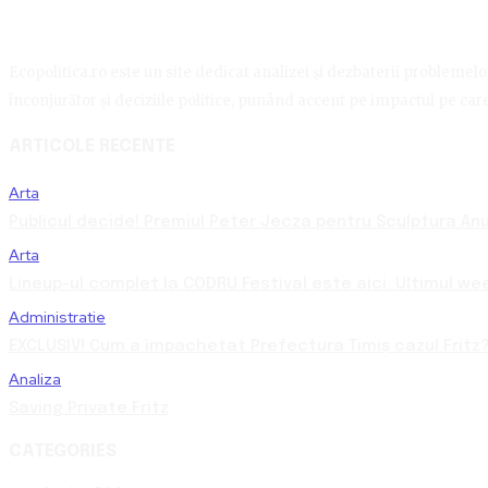
Ecopolitica.ro este un site dedicat analizei și dezbaterii problemelor 
înconjurător și deciziile politice, punând accent pe impactul pe care 
ARTICOLE RECENTE
Arta
Publicul decide! Premiul Peter Jecza pentru Sculptura Anul
Arta
Lineup-ul complet la CODRU Festival este aici. Ultimul we
Administratie
EXCLUSIV! Cum a împachetat Prefectura Timiș cazul Fritz?
Analiza
Saving Private Fritz
CATEGORIES