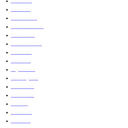
Analiza
344
Politica
301
Economie
267
Administratie
249
Romania
248
International
208
Externe
188
Justitie
175
Legislatie
174
Tehnologie
162
Financiar
160
ABUZURI
158
Social
157
Educatie
151
Cultura
149