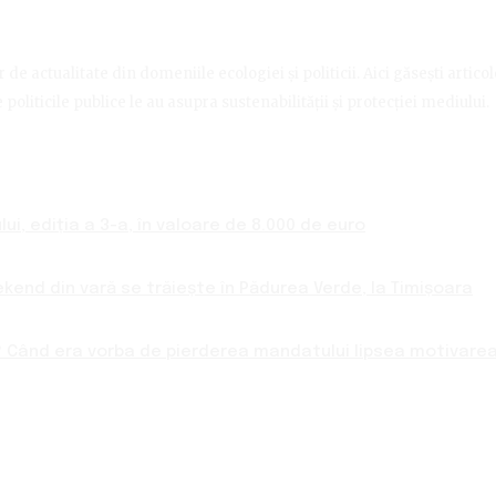
de actualitate din domeniile ecologiei și politicii. Aici găsești artico
politicile publice le au asupra sustenabilității și protecției mediului.
ui, ediția a 3-a, în valoare de 8.000 de euro
ekend din vară se trăiește în Pădurea Verde, la Timișoara
 Când era vorba de pierderea mandatului lipsea motivarea 