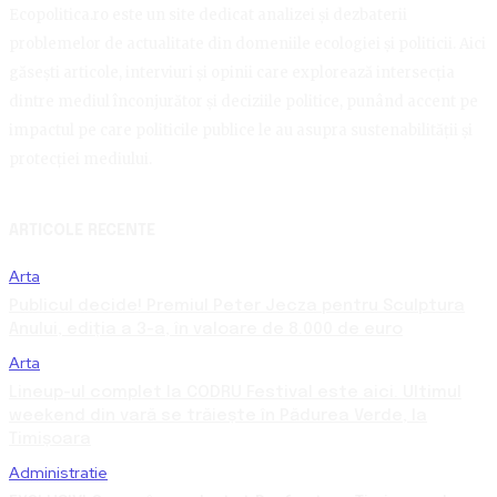
Ecopolitica.ro este un site dedicat analizei și dezbaterii
problemelor de actualitate din domeniile ecologiei și politicii. Aici
găsești articole, interviuri și opinii care explorează intersecția
dintre mediul înconjurător și deciziile politice, punând accent pe
impactul pe care politicile publice le au asupra sustenabilității și
protecției mediului.
ARTICOLE RECENTE
Arta
Publicul decide! Premiul Peter Jecza pentru Sculptura
Anului, ediția a 3-a, în valoare de 8.000 de euro
Arta
Lineup-ul complet la CODRU Festival este aici. Ultimul
weekend din vară se trăiește în Pădurea Verde, la
Timișoara
Administratie