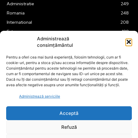
Administratie
249
Romania
248
International
208
Externe
188
Administrează
Justitie
175
consimțământul
Legislatie
174
Pentru a oferi cea mai bună experiență, folosim tehnologii, cum ar fi
Tehnologie
162
cookie-uri, pentru a stoca și/sau accesa informațiile despre dispozitive.
Financiar
160
Consimțământul pentru aceste tehnologii ne permite să procesăm date,
cum ar fi comportamentul de navigare sau ID-uri unice pe acest site.
ABUZURI
158
Dacă nu îți dai consimțământul sau îți retragi consimțământul dat poate
avea afecte negative asupra unor anumite funcționalități și funcții.
Social
157
Educatie
151
Administrează serviciile
Cultura
149
Acceptă
Refuză
© ECOPOLITICA 2024