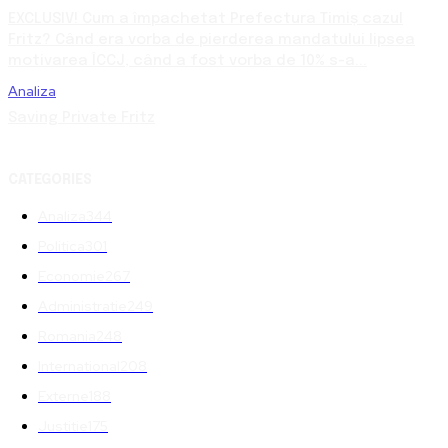
EXCLUSIV! Cum a împachetat Prefectura Timiș cazul
Fritz? Când era vorba de pierderea mandatului lipsea
motivarea ÎCCJ, când a fost vorba de 10% s-a...
Analiza
Saving Private Fritz
CATEGORIES
Analiza
344
Politica
301
Economie
267
Administratie
249
Romania
248
International
208
Externe
188
Justitie
175