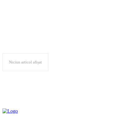
produse turistice
Niciun articol afișat