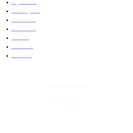
Legislatie
174
Tehnologie
162
Financiar
160
ABUZURI
158
Social
157
Educatie
151
Cultura
149
© ECOPOLITICA 2024