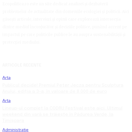
Ecopolitica.ro este un site dedicat analizei și dezbaterii
problemelor de actualitate din domeniile ecologiei și politicii. Aici
găsești articole, interviuri și opinii care explorează intersecția
dintre mediul înconjurător și deciziile politice, punând accent pe
impactul pe care politicile publice le au asupra sustenabilității și
protecției mediului.
ARTICOLE RECENTE
Arta
Publicul decide! Premiul Peter Jecza pentru Sculptura
Anului, ediția a 3-a, în valoare de 8.000 de euro
Arta
Lineup-ul complet la CODRU Festival este aici. Ultimul
weekend din vară se trăiește în Pădurea Verde, la
Timișoara
Administratie