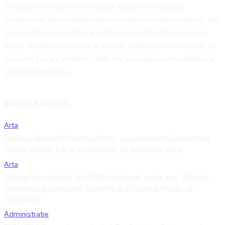
Ecopolitica.ro este un site dedicat analizei și dezbaterii
problemelor de actualitate din domeniile ecologiei și politicii. Aici
găsești articole, interviuri și opinii care explorează intersecția
dintre mediul înconjurător și deciziile politice, punând accent pe
impactul pe care politicile publice le au asupra sustenabilității și
protecției mediului.
ARTICOLE RECENTE
Arta
Publicul decide! Premiul Peter Jecza pentru Sculptura
Anului, ediția a 3-a, în valoare de 8.000 de euro
Arta
Lineup-ul complet la CODRU Festival este aici. Ultimul
weekend din vară se trăiește în Pădurea Verde, la
Timișoara
Administratie