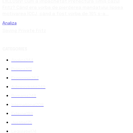
EXCLUSIV! Cum a împachetat Prefectura Timiș cazul
Fritz? Când era vorba de pierderea mandatului lipsea
motivarea ÎCCJ, când a fost vorba de 10% s-a...
Analiza
Saving Private Fritz
CATEGORIES
Analiza
344
Politica
301
Economie
267
Administratie
249
Romania
248
International
208
Externe
188
Justitie
175
Legislatie
174