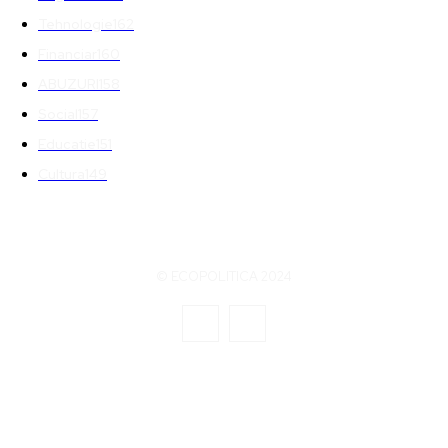
Tehnologie
162
Financiar
160
ABUZURI
158
Social
157
Educatie
151
Cultura
149
© ECOPOLITICA 2024