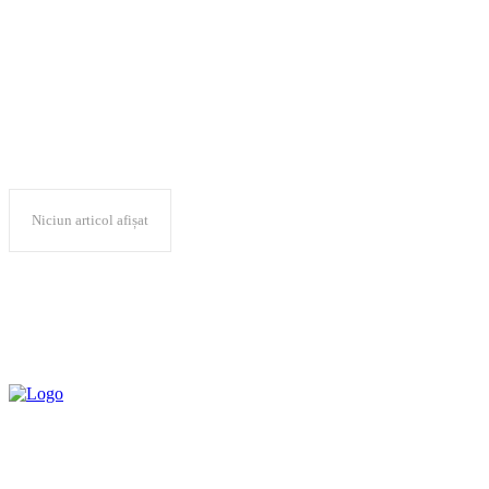
produse culinare
Niciun articol afișat