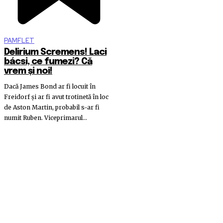
PAMFLET
Delirium Scremens! Laci
bácsi, ce fumezi? Că
vrem și noi!
Dacă James Bond ar fi locuit în
Freidorf și ar fi avut trotinetă în loc
de Aston Martin, probabil s-ar fi
numit Ruben. Viceprimarul...