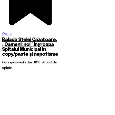
Opinie
Balada Stelei Căzătoare.
„Oamenii noi” îngroapă
Spitalul Municipal în
copy/paste și nepotisme
Corespondență din URSS. Articol de
opinie.