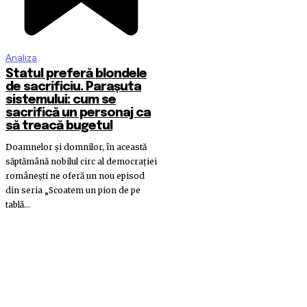
Analiza
Statul preferă blondele
de sacrificiu. Parașuta
sistemului: cum se
sacrifică un personaj ca
să treacă bugetul
Doamnelor și domnilor, în această
săptămână nobilul circ al democrației
românești ne oferă un nou episod
din seria „Scoatem un pion de pe
tablă...