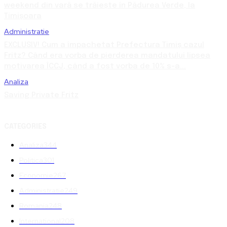
weekend din vară se trăiește în Pădurea Verde, la
Timișoara
Administratie
EXCLUSIV! Cum a împachetat Prefectura Timiș cazul
Fritz? Când era vorba de pierderea mandatului lipsea
motivarea ÎCCJ, când a fost vorba de 10% s-a...
Analiza
Saving Private Fritz
CATEGORIES
Analiza
344
Politica
301
Economie
267
Administratie
249
Romania
248
International
208