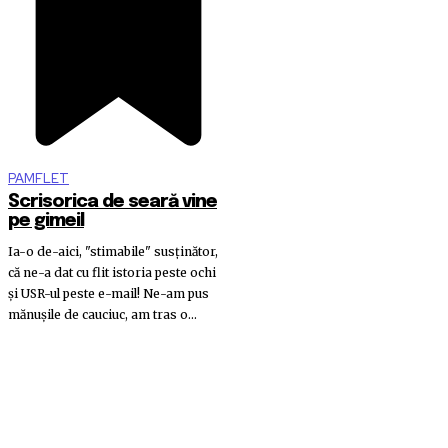
PAMFLET
Scrisorica de seară vine
pe gimeil
Ia-o de-aici, "stimabile" susținător,
că ne-a dat cu flit istoria peste ochi
și USR-ul peste e-mail! Ne-am pus
mănușile de cauciuc, am tras o...