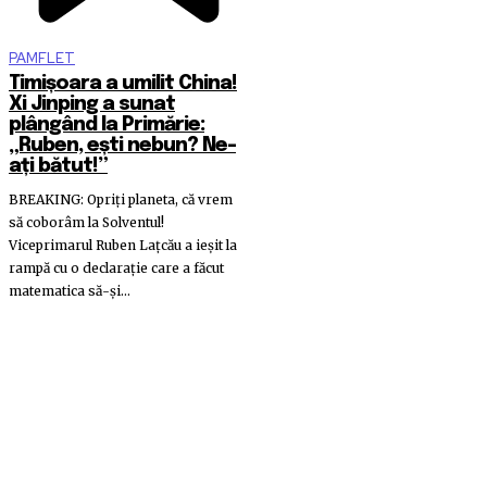
PAMFLET
Timișoara a umilit China!
Xi Jinping a sunat
plângând la Primărie:
„Ruben, ești nebun? Ne-
ați bătut!”
BREAKING: Opriți planeta, că vrem
să coborâm la Solventul!
Viceprimarul Ruben Lațcău a ieșit la
rampă cu o declarație care a făcut
matematica să-și...