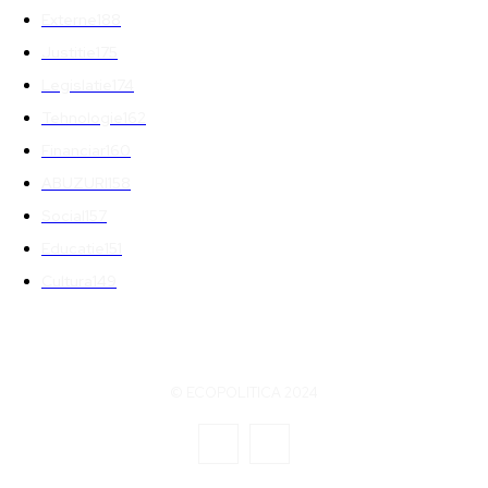
Externe
188
Justitie
175
Legislatie
174
Tehnologie
162
Financiar
160
ABUZURI
158
Social
157
Educatie
151
Cultura
149
© ECOPOLITICA 2024