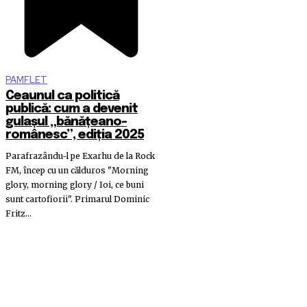
PAMFLET
Ceaunul ca politică
publică: cum a devenit
gulașul „bănățeano-
românesc”, ediția 2025
Parafrazându-l pe Exarhu de la Rock
FM, încep cu un călduros "Morning
glory, morning glory / Ioi, ce buni
sunt cartofiorii". Primarul Dominic
Fritz...