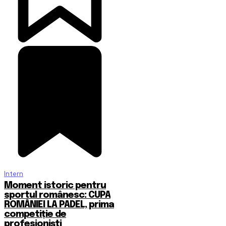
Intern
Moment istoric pentru
sportul românesc: CUPA
ROMÂNIEI LA PADEL, prima
competiție de
profesioniști