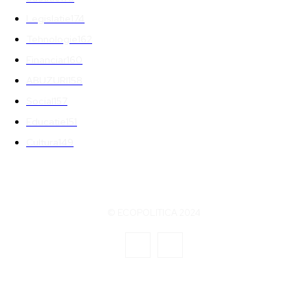
Legislatie
174
Tehnologie
162
Financiar
160
ABUZURI
158
Social
157
Educatie
151
Cultura
149
© ECOPOLITICA 2024