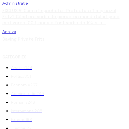
Administratie
EXCLUSIV! Cum a împachetat Prefectura Timiș cazul
Fritz? Când era vorba de pierderea mandatului lipsea
motivarea ÎCCJ, când a fost vorba de 10% s-a...
Analiza
Saving Private Fritz
CATEGORIES
Analiza
344
Politica
301
Economie
267
Administratie
249
Romania
248
International
208
Externe
188
Justitie
175