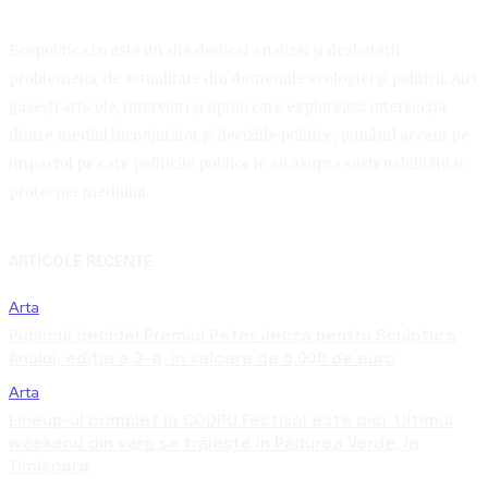
Ecopolitica.ro este un site dedicat analizei și dezbaterii
problemelor de actualitate din domeniile ecologiei și politicii. Aici
găsești articole, interviuri și opinii care explorează intersecția
dintre mediul înconjurător și deciziile politice, punând accent pe
impactul pe care politicile publice le au asupra sustenabilității și
protecției mediului.
ARTICOLE RECENTE
Arta
Publicul decide! Premiul Peter Jecza pentru Sculptura
Anului, ediția a 3-a, în valoare de 8.000 de euro
Arta
Lineup-ul complet la CODRU Festival este aici. Ultimul
weekend din vară se trăiește în Pădurea Verde, la
Timișoara