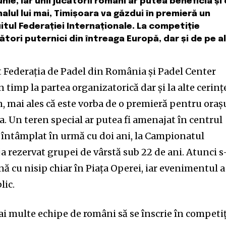
iunie, iar unii jucătorii români ar putea beneficia și
inalul lui mai, Timișoara va găzdui în premieră un
itul Federației Internaționale. La competiție
tori puternici din întreaga Europă, dar și de pe a
t Federația de Padel din România și Padel Center
 timp la partea organizatorică dar și la alte cerinț
, mai ales că este vorba de o premieră pentru oraș
. Un teren special ar putea fi amenajat în centrul
a întâmplat în urmă cu doi ani, la Campionatul
a rezervat grupei de vârstă sub 22 de ani. Atunci s
ă cu nisip chiar în Piața Operei, iar evenimentul a
lic.
i multe echipe de români să se înscrie în competiț