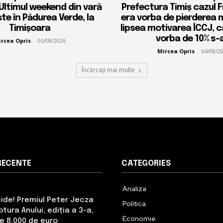
 Ultimul weekend din vară
Prefectura Timiș cazul 
ște în Pădurea Verde, la
era vorba de pierderea 
Timișoara
lipsea motivarea ÎCCJ, 
vorba de 10% s-a
rcea Opris
-
05/08/2026
Mircea Opris
-
04/08/2
Încărcați mai multe
RECENTE
CATEGORIES
Analiza
cide! Premiul Peter Jecza
Politica
tura Anului, ediția a 3-a,
Economie
de 8.000 de euro