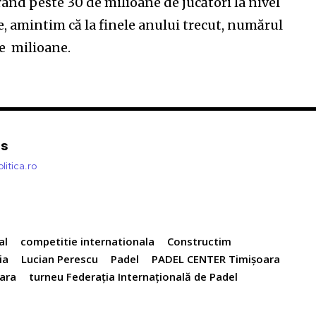
ând peste 30 de milioane de jucători la nivel
, amintim că la finele anului trecut, numărul
 de milioane.
is
litica.ro
al
competitie internationala
Constructim
ia
Lucian Perescu
Padel
PADEL CENTER Timișoara
ara
turneu Federația Internațională de Padel