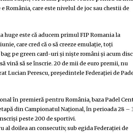
 e România, care este nivelul de joc sau chestii de
ia huge este că aducem primul FIP Romania la
unie, care cred că o să creeze emulație, toți
ă bag pe green card-uri și niște români și acum dis
 să vină să se înscrie. 20 de mii de euro premii, nu
arat Lucian Perescu, președintele Federației de Pad
ional în premieră pentru România, baza Padel Cen
 etapă din Campionatul Național, în perioada 28 – 
înscriși peste 200 de sportivi.
 al doilea an consecutiv, sub egida Federației de