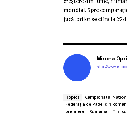
creștere din lume, număr
mondial. Spre comparație
jucătorilor se cifra la 25
Mircea Opr
http://www.ecopo
Campionatul Națion
Topics
Federația de Padel din Român
premiera
Romania
Timiso