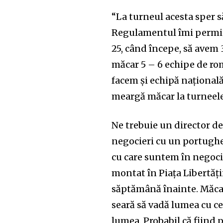
“La turneul acesta sper 
Regulamentul îmi permite 
25, când începe, să avem 
măcar 5 – 6 echipe de româ
facem și echipă națională, 
meargă măcar la turneele
Ne trebuie un director d
negocieri cu un portughez
cu care suntem în negoci
montat în Piața Libertăți
săptămână înainte. Măcar 
seară să vadă lumea cu c
lumea. Probabil că fiind 