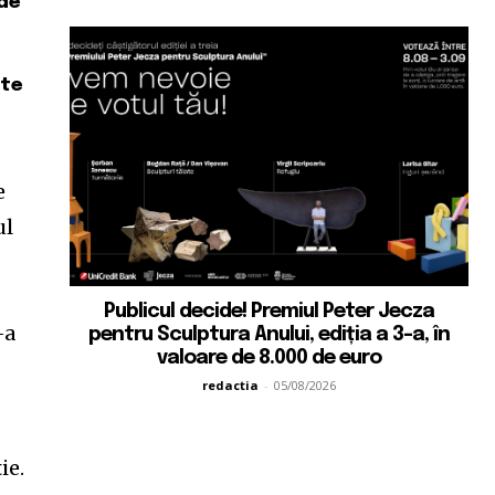
 de
lte
e
ul
Publicul decide! Premiul Peter Jecza
-a
pentru Sculptura Anului, ediția a 3-a, în
valoare de 8.000 de euro
redactia
-
05/08/2026
ie.