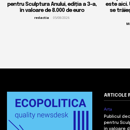
pentru Sculptura Anului, ediția a 3-a,
este aici.
în valoare de 8.000 de euro
se trăie
redactia
-
05/08/2026
Mi
ARTICOLE 
Arta
Publicul de
pentru Sculp
în valoare 