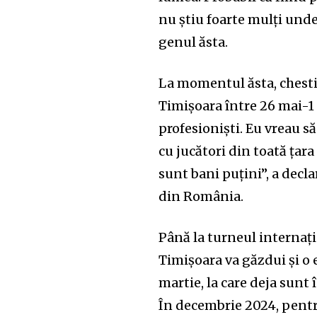
nu știu foarte mulți unde
genul ăsta.
La momentul ăsta, chest
Timișoara între 26 mai-1 i
profesioniști. Eu vreau s
cu jucători din toată țara
sunt bani puțini”, a decl
din România.
Până la turneul internaț
Timișoara va găzdui și o
martie, la care deja sunt 
În decembrie 2024, pentru