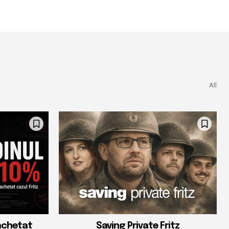
All
achetat
Saving Private Fritz