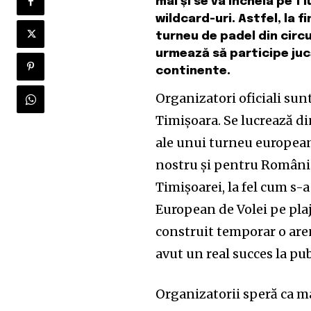
mai și se va încheia pe 1 
wildcard-uri. Astfel, la f
turneu de padel din circu
urmează să participe jucă
continente.
Organizatori oficiali sun
Timișoara. Se lucrează din
ale unui turneu european
nostru și pentru România
Timișoarei, la fel cum s-
European de Volei pe plaj
construit temporar o aren
avut un real succes la pub
Organizatorii speră ca ma