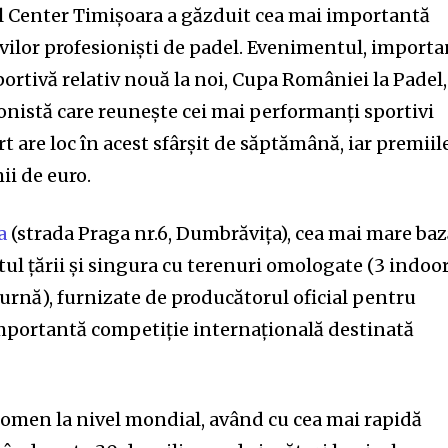
l Center Timișoara a găzduit cea mai importantă
tivilor profesioniști de padel. Evenimentul, importa
ortivă relativ nouă la noi, Cupa României la Padel,
onistă care reunește cei mai performanți sportivi
rt are loc în acest sfârșit de săptămână, iar premiil
ii de euro.
a
(strada Praga nr.6, Dumbrăvița), cea mai mare ba
ul țării și singura cu terenuri
omologate (3 indoor
urnă), furnizate de producătorul oficial pentru
mportantă competiție internațională destinată
nomen la nivel mondial, având cu cea mai rapidă