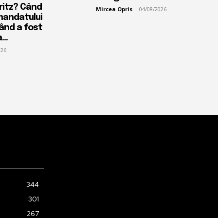
Fritz? Când
Mircea Opris
-
04/08/2026
mandatului
când a fost
...
026
344
301
267