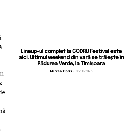
e
ă
ă
Lineup-ul complet la CODRU Festival este
aici. Ultimul weekend din vară se trăiește în
Pădurea Verde, la Timișoara
Mircea Opris
-
05/08/2026
în
z
de
ână
ă