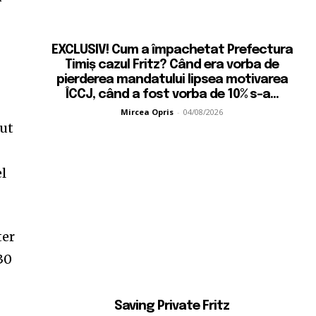
EXCLUSIV! Cum a împachetat Prefectura
Timiș cazul Fritz? Când era vorba de
pierderea mandatului lipsea motivarea
ÎCCJ, când a fost vorba de 10% s-a...
Mircea Opris
-
04/08/2026
cut
el
ter
30
Saving Private Fritz