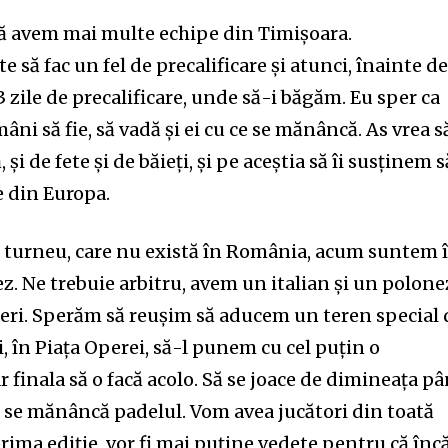
să avem mai multe echipe din Timișoara.
să fac un fel de precalificare și atunci, înainte d
3 zile de precalificare, unde să-i băgăm. Eu sper ca
ni să fie, să vadă și ei cu ce se mănâncă. As vrea s
și de fete și de băieți, și pe aceștia să îi susținem s
 din Europa.
e turneu, care nu există în România, acum suntem 
. Ne trebuie arbitru, avem un italian și un polone
eri. Sperăm să reușim să aducem un teren special 
i, în Piața Operei, să-l punem cu cel puțin o
finala să o facă acolo. Să se joace de dimineața p
e se mănâncă padelul. Vom avea jucători din toată
prima ediție, vor fi mai puține vedete pentru că înc