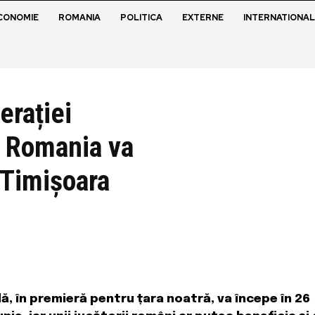
CONOMIE
ROMANIA
POLITICA
EXTERNE
INTERNATIONAL
erației
n Romania va
a Timișoara
ă, în premieră pentru țara noatră, va începe în 26