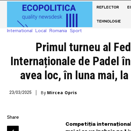
REFLECTOR
E
TEHNOLOGIE
International
Local
Romania
Sport
Primul turneu al Fed
Internaționale de Padel î
avea loc, în luna mai, l
By
Mircea Opris
23/03/2025
Share
Competiția internațional