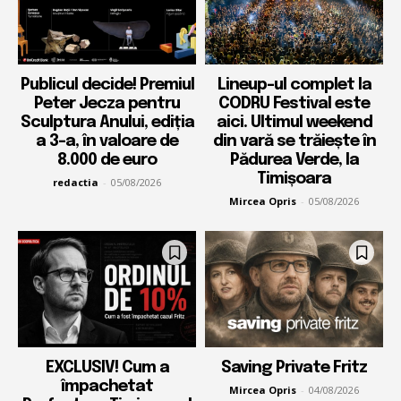
Publicul decide! Premiul
Lineup-ul complet la
Peter Jecza pentru
CODRU Festival este
Sculptura Anului, ediția
aici. Ultimul weekend
a 3-a, în valoare de
din vară se trăiește în
8.000 de euro
Pădurea Verde, la
Timișoara
redactia
-
05/08/2026
Mircea Opris
-
05/08/2026
EXCLUSIV! Cum a
Saving Private Fritz
împachetat
Mircea Opris
-
04/08/2026