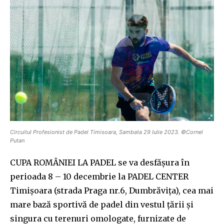
Circuitul Profesionist de Padel Timisoara, Sambata 29 Iulie 2023. ©Cornel
Putan
CUPA ROMÂNIEI LA PADEL se va desfășura în
perioada 8 – 10 decembrie la PADEL CENTER
Timișoara (strada Praga nr.6, Dumbrăvița), cea mai
mare bază sportivă de padel din vestul țării și
singura cu terenuri omologate, furnizate de