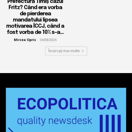
Prefectura Timiș cazul
Fritz? Când era vorba
de pierderea
mandatului lipsea
motivarea ÎCCJ, când a
fost vorba de 10% s-a...
Mircea Opris
-
04/08/2026
Încărcați mai multe