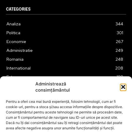
CATEGORIES
Analiza
344
Politica
301
Economie
267
Administratie
249
Romania
248
International
208
Externe
188
Administrează
Justitie
175
consimțământul
Legislatie
174
Pentru a oferi cea mai bună experiență, folosim tehnologii, cum ar fi
Tehnologie
162
cookie-uri, pentru a stoca și/sau accesa informațiile despre dispozitive.
Financiar
160
Consimțământul pentru aceste tehnologii ne permite să procesăm date,
cum ar fi comportamentul de navigare sau ID-uri unice pe acest site.
ABUZURI
158
Dacă nu îți dai consimțământul sau îți retragi consimțământul dat poate
avea afecte negative asupra unor anumite funcționalități și funcții.
Social
157