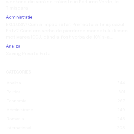
weekend din vară se trăiește în Pădurea Verde, la
Timișoara
Administratie
EXCLUSIV! Cum a împachetat Prefectura Timiș cazul
Fritz? Când era vorba de pierderea mandatului lipsea
motivarea ÎCCJ, când a fost vorba de 10% s-a...
Analiza
Saving Private Fritz
CATEGORIES
Analiza
344
Politica
301
Economie
267
Administratie
249
Romania
248
International
208