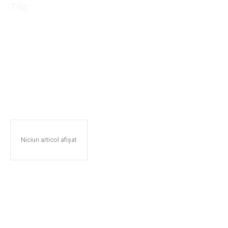
Tag:
onshore
Niciun articol afișat