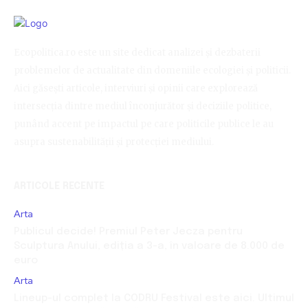
Ecopolitica.ro este un site dedicat analizei și dezbaterii
problemelor de actualitate din domeniile ecologiei și politicii.
Aici găsești articole, interviuri și opinii care explorează
intersecția dintre mediul înconjurător și deciziile politice,
punând accent pe impactul pe care politicile publice le au
asupra sustenabilității și protecției mediului.
ARTICOLE RECENTE
Arta
Publicul decide! Premiul Peter Jecza pentru
Sculptura Anului, ediția a 3-a, în valoare de 8.000 de
euro
Arta
Lineup-ul complet la CODRU Festival este aici. Ultimul