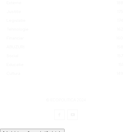
Externe
188
Justitie
175
Legislatie
174
Tehnologie
162
Financiar
160
ABUZURI
158
Social
157
Educatie
151
Cultura
149
© ECOPOLITICA 2024