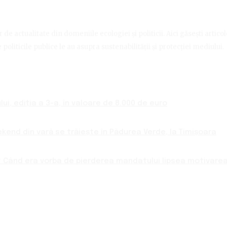
de actualitate din domeniile ecologiei și politicii. Aici găsești artico
politicile publice le au asupra sustenabilității și protecției mediului.
ui, ediția a 3-a, în valoare de 8.000 de euro
ekend din vară se trăiește în Pădurea Verde, la Timișoara
 Când era vorba de pierderea mandatului lipsea motivarea 