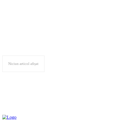
muzica
Niciun articol afișat