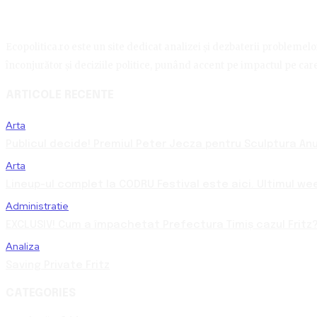
Ecopolitica.ro este un site dedicat analizei și dezbaterii problemelor 
înconjurător și deciziile politice, punând accent pe impactul pe care 
ARTICOLE RECENTE
Arta
Publicul decide! Premiul Peter Jecza pentru Sculptura Anul
Arta
Lineup-ul complet la CODRU Festival este aici. Ultimul we
Administratie
EXCLUSIV! Cum a împachetat Prefectura Timiș cazul Fritz?
Analiza
Saving Private Fritz
CATEGORIES