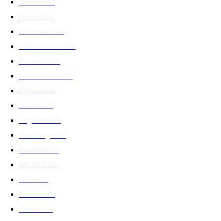
Analiza
344
Politica
301
Economie
267
Administratie
249
Romania
248
International
208
Externe
188
Justitie
175
Legislatie
174
Tehnologie
162
Financiar
160
ABUZURI
158
Social
157
Educatie
151
Cultura
149