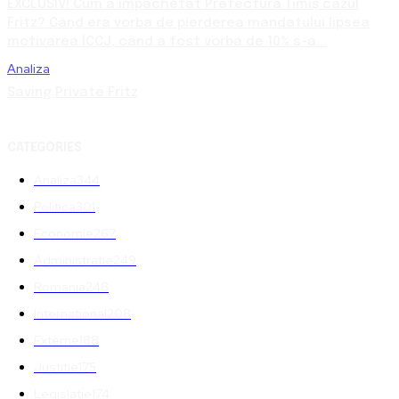
EXCLUSIV! Cum a împachetat Prefectura Timiș cazul
Fritz? Când era vorba de pierderea mandatului lipsea
motivarea ÎCCJ, când a fost vorba de 10% s-a...
Analiza
Saving Private Fritz
CATEGORIES
Analiza
344
Politica
301
Economie
267
Administratie
249
Romania
248
International
208
Externe
188
Justitie
175
Legislatie
174