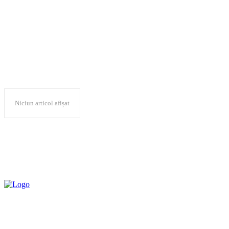
modele 3D
Niciun articol afișat