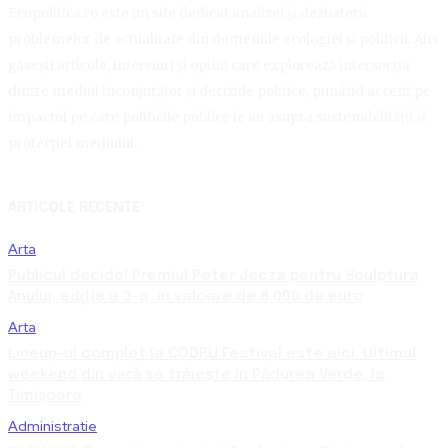
Ecopolitica.ro este un site dedicat analizei și dezbaterii
problemelor de actualitate din domeniile ecologiei și politicii. Aici
găsești articole, interviuri și opinii care explorează intersecția
dintre mediul înconjurător și deciziile politice, punând accent pe
impactul pe care politicile publice le au asupra sustenabilității și
protecției mediului.
ARTICOLE RECENTE
Arta
Publicul decide! Premiul Peter Jecza pentru Sculptura
Anului, ediția a 3-a, în valoare de 8.000 de euro
Arta
Lineup-ul complet la CODRU Festival este aici. Ultimul
weekend din vară se trăiește în Pădurea Verde, la
Timișoara
Administratie