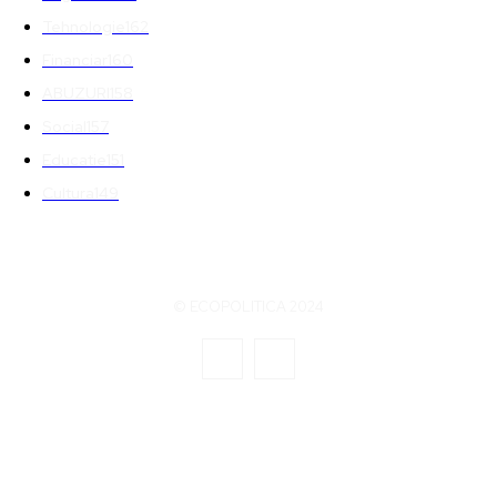
Tehnologie
162
Financiar
160
ABUZURI
158
Social
157
Educatie
151
Cultura
149
© ECOPOLITICA 2024