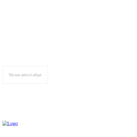
Mobius Investment
Trust plc
Niciun articol afișat