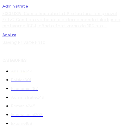
Administratie
EXCLUSIV! Cum a împachetat Prefectura Timiș cazul
Fritz? Când era vorba de pierderea mandatului lipsea
motivarea ÎCCJ, când a fost vorba de 10% s-a...
Analiza
Saving Private Fritz
CATEGORIES
Analiza
344
Politica
301
Economie
267
Administratie
249
Romania
248
International
208
Externe
188