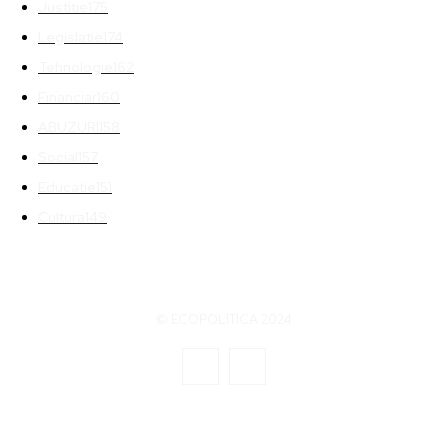
Justitie
175
Legislatie
174
Tehnologie
162
Financiar
160
ABUZURI
158
Social
157
Educatie
151
Cultura
149
© ECOPOLITICA 2024