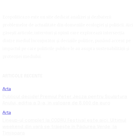
Ecopolitica.ro este un site dedicat analizei și dezbaterii
problemelor de actualitate din domeniile ecologiei și politicii. Aici
găsești articole, interviuri și opinii care explorează intersecția
dintre mediul înconjurător și deciziile politice, punând accent pe
impactul pe care politicile publice le au asupra sustenabilității și
protecției mediului.
ARTICOLE RECENTE
Arta
Publicul decide! Premiul Peter Jecza pentru Sculptura
Anului, ediția a 3-a, în valoare de 8.000 de euro
Arta
Lineup-ul complet la CODRU Festival este aici. Ultimul
weekend din vară se trăiește în Pădurea Verde, la
Timișoara