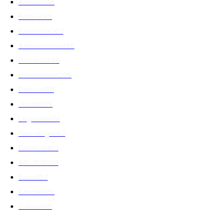
Analiza
344
Politica
301
Economie
267
Administratie
249
Romania
248
International
208
Externe
188
Justitie
175
Legislatie
174
Tehnologie
162
Financiar
160
ABUZURI
158
Social
157
Educatie
151
Cultura
149