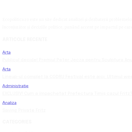
Ecopolitica.ro este un site dedicat analizei și dezbaterii problemelor 
înconjurător și deciziile politice, punând accent pe impactul pe care 
ARTICOLE RECENTE
Arta
Publicul decide! Premiul Peter Jecza pentru Sculptura Anul
Arta
Lineup-ul complet la CODRU Festival este aici. Ultimul we
Administratie
EXCLUSIV! Cum a împachetat Prefectura Timiș cazul Fritz?
Analiza
Saving Private Fritz
CATEGORIES