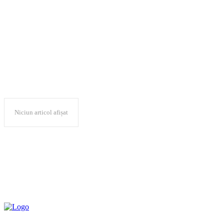
miscare in aer li
Niciun articol afișat