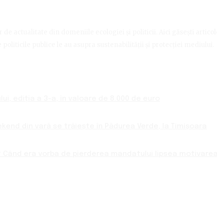
de actualitate din domeniile ecologiei și politicii. Aici găsești artico
politicile publice le au asupra sustenabilității și protecției mediului.
ui, ediția a 3-a, în valoare de 8.000 de euro
ekend din vară se trăiește în Pădurea Verde, la Timișoara
 Când era vorba de pierderea mandatului lipsea motivarea 