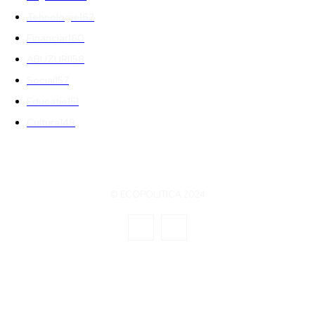
Tehnologie
162
Financiar
160
ABUZURI
158
Social
157
Educatie
151
Cultura
149
© ECOPOLITICA 2024