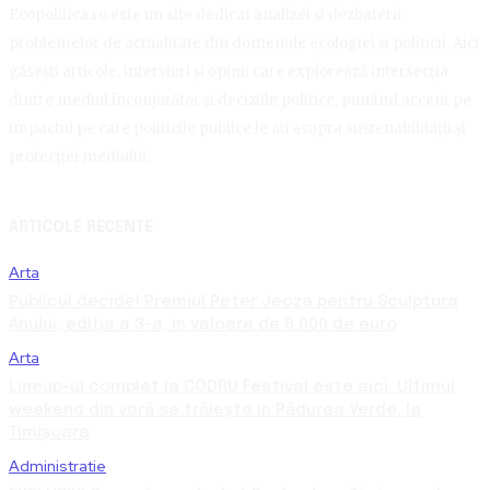
Ecopolitica.ro este un site dedicat analizei și dezbaterii
problemelor de actualitate din domeniile ecologiei și politicii. Aici
găsești articole, interviuri și opinii care explorează intersecția
dintre mediul înconjurător și deciziile politice, punând accent pe
impactul pe care politicile publice le au asupra sustenabilității și
protecției mediului.
ARTICOLE RECENTE
Arta
Publicul decide! Premiul Peter Jecza pentru Sculptura
Anului, ediția a 3-a, în valoare de 8.000 de euro
Arta
Lineup-ul complet la CODRU Festival este aici. Ultimul
weekend din vară se trăiește în Pădurea Verde, la
Timișoara
Administratie