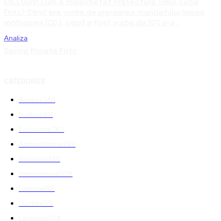
EXCLUSIV! Cum a împachetat Prefectura Timiș cazul
Fritz? Când era vorba de pierderea mandatului lipsea
motivarea ÎCCJ, când a fost vorba de 10% s-a...
Analiza
Saving Private Fritz
CATEGORIES
Analiza
344
Politica
301
Economie
267
Administratie
249
Romania
248
International
208
Externe
188
Justitie
175
Legislatie
174