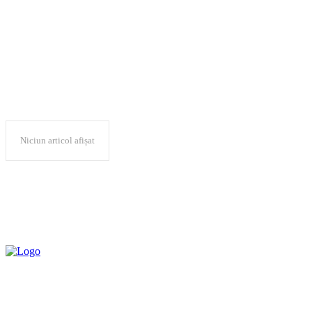
informatii false
Niciun articol afișat