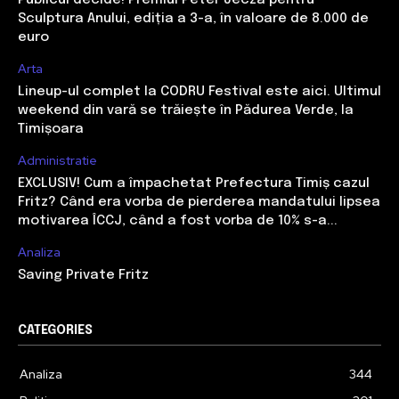
Publicul decide! Premiul Peter Jecza pentru
Sculptura Anului, ediția a 3-a, în valoare de 8.000 de
euro
Arta
Lineup-ul complet la CODRU Festival este aici. Ultimul
weekend din vară se trăiește în Pădurea Verde, la
Timișoara
Administratie
EXCLUSIV! Cum a împachetat Prefectura Timiș cazul
Fritz? Când era vorba de pierderea mandatului lipsea
motivarea ÎCCJ, când a fost vorba de 10% s-a...
Analiza
Saving Private Fritz
CATEGORIES
Analiza
344