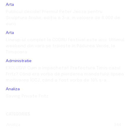
Arta
Publicul decide! Premiul Peter Jecza pentru
Sculptura Anului, ediția a 3-a, în valoare de 8.000 de
euro
Arta
Lineup-ul complet la CODRU Festival este aici. Ultimul
weekend din vară se trăiește în Pădurea Verde, la
Timișoara
Administratie
EXCLUSIV! Cum a împachetat Prefectura Timiș cazul
Fritz? Când era vorba de pierderea mandatului lipsea
motivarea ÎCCJ, când a fost vorba de 10% s-a...
Analiza
Saving Private Fritz
CATEGORIES
Analiza
344