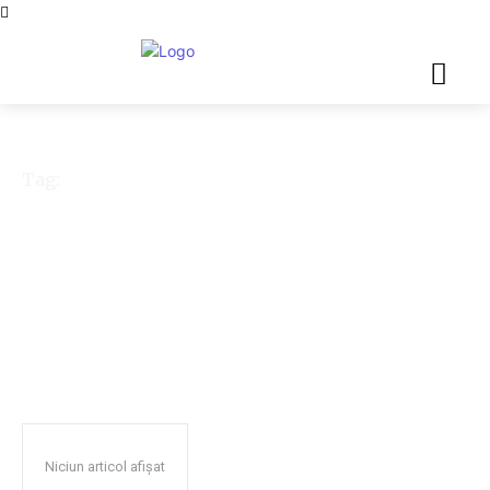
Tag:
fake info
Niciun articol afișat