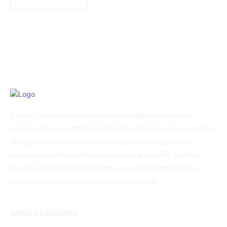
Ecopolitica.ro este un site dedicat analizei și dezbaterii
problemelor de actualitate din domeniile ecologiei și politicii.
Aici găsești articole, interviuri și opinii care explorează
intersecția dintre mediul înconjurător și deciziile politice,
punând accent pe impactul pe care politicile publice le au
asupra sustenabilității și protecției mediului.
ARTICOLE RECENTE