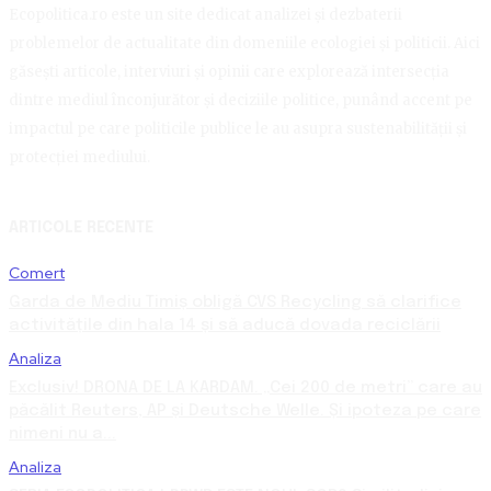
Ecopolitica.ro este un site dedicat analizei și dezbaterii
problemelor de actualitate din domeniile ecologiei și politicii. Aici
găsești articole, interviuri și opinii care explorează intersecția
dintre mediul înconjurător și deciziile politice, punând accent pe
impactul pe care politicile publice le au asupra sustenabilității și
protecției mediului.
ARTICOLE RECENTE
Comert
Garda de Mediu Timiș obligă CVS Recycling să clarifice
activitățile din hala 14 și să aducă dovada reciclării
Analiza
Exclusiv! DRONA DE LA KARDAM. „Cei 200 de metri” care au
păcălit Reuters, AP și Deutsche Welle. Și ipoteza pe care
nimeni nu a...
Analiza