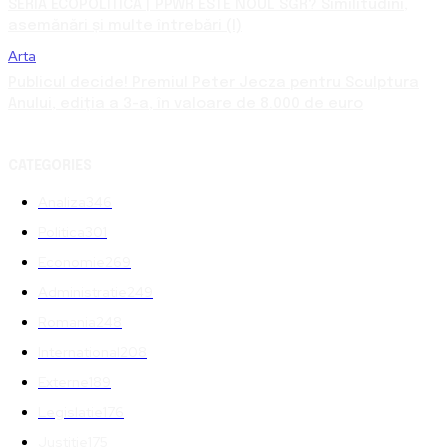
SERIA ECOPOLITICA | PPWR ESTE NOUL SGR? Similitudini,
asemănări și multe întrebări (I)
Arta
Publicul decide! Premiul Peter Jecza pentru Sculptura
Anului, ediția a 3-a, în valoare de 8.000 de euro
CATEGORIES
Analiza
346
Politica
301
Economie
269
Administratie
249
Romania
248
International
208
Externe
189
Legislatie
176
Justitie
175