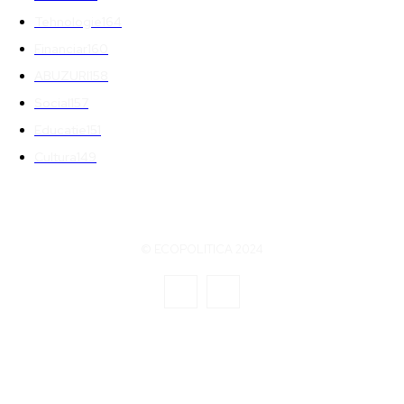
Tehnologie
164
Financiar
160
ABUZURI
158
Social
157
Educatie
151
Cultura
149
© ECOPOLITICA 2024