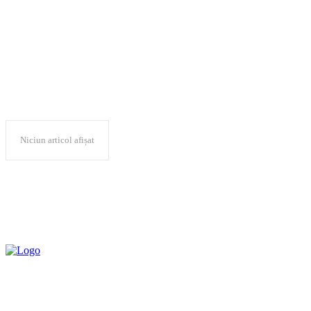
Darie Doklean
Niciun articol afișat