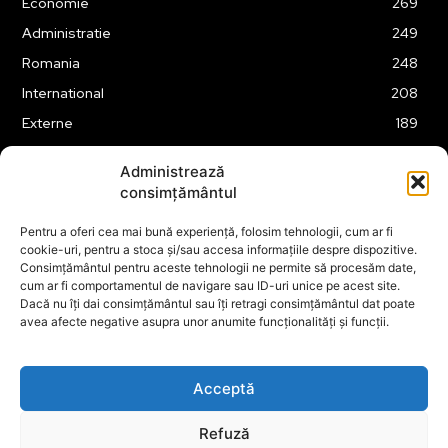
Economie
269
Administratie
249
Romania
248
International
208
Externe
189
Legislatie
176
Administrează
Justitie
175
consimțământul
Tehnologie
164
Pentru a oferi cea mai bună experiență, folosim tehnologii, cum ar fi
Financiar
160
cookie-uri, pentru a stoca și/sau accesa informațiile despre dispozitive.
Consimțământul pentru aceste tehnologii ne permite să procesăm date,
ABUZURI
158
cum ar fi comportamentul de navigare sau ID-uri unice pe acest site.
Social
157
Dacă nu îți dai consimțământul sau îți retragi consimțământul dat poate
avea afecte negative asupra unor anumite funcționalități și funcții.
Educatie
151
Cultura
149
Acceptă
Refuză