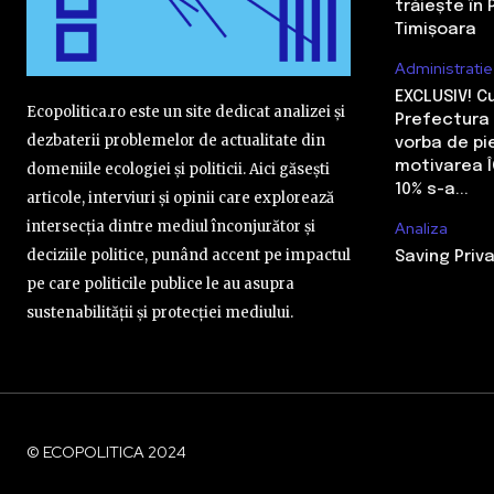
trăiește în 
Timișoara
Administratie
EXCLUSIV! 
Ecopolitica.ro este un site dedicat analizei și
Prefectura 
dezbaterii problemelor de actualitate din
vorba de pi
motivarea Î
domeniile ecologiei și politicii. Aici găsești
10% s-a...
articole, interviuri și opinii care explorează
intersecția dintre mediul înconjurător și
Analiza
deciziile politice, punând accent pe impactul
Saving Priva
pe care politicile publice le au asupra
sustenabilității și protecției mediului.
© ECOPOLITICA 2024