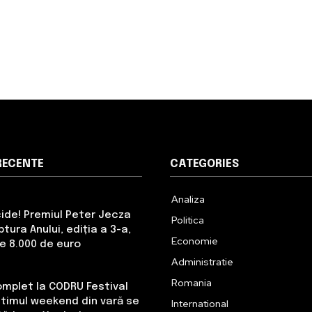
RECENTE
CATEGORIES
Analiza
cide! Premiul Peter Jecza
Politica
tura Anului, ediția a 3-a,
Economie
de 8.000 de euro
Administratie
Romania
omplet la CODRU Festival
Ultimul weekend din vară se
International