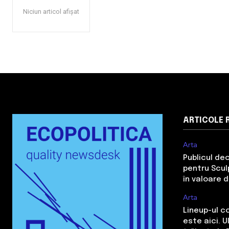
Niciun articol afișat
ARTICOLE 
Arta
Publicul de
pentru Sculp
în valoare 
Arta
Lineup-ul c
este aici. 