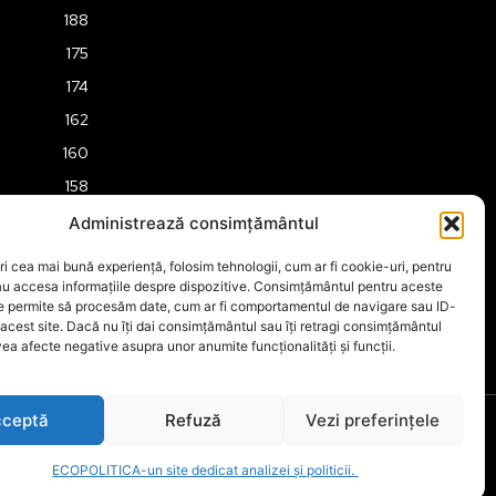
188
175
174
162
160
158
157
Administrează consimțământul
151
ri cea mai bună experiență, folosim tehnologii, cum ar fi cookie-uri, pentru
149
au accesa informațiile despre dispozitive. Consimțământul pentru aceste
ne permite să procesăm date, cum ar fi comportamentul de navigare sau ID-
 acest site. Dacă nu îți dai consimțământul sau îți retragi consimțământul
ea afecte negative asupra unor anumite funcționalități și funcții.
ceptă
Refuză
Vezi preferințele
ECOPOLITICA-un site dedicat analizei și politicii.