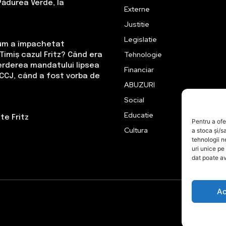
Pădurea Verde, la
Externe
Justitie
Legislatie
Cum a împachetat
Tehnologie
Timiș cazul Fritz? Când era
erderea mandatului lipsea
Financiar
CCJ, când a fost vorba de
ABUZURI
Social
Educatie
te Fritz
Pentru a ofe
Cultura
a stoca și/s
tehnologii 
uri unice pe
dat poate av
Ac