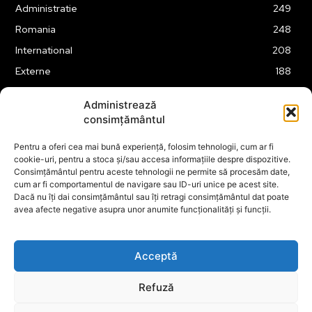
Administratie
249
Romania
248
International
208
Externe
188
Justitie
175
Administrează
Legislatie
174
consimțământul
Tehnologie
162
Pentru a oferi cea mai bună experiență, folosim tehnologii, cum ar fi
Financiar
160
cookie-uri, pentru a stoca și/sau accesa informațiile despre dispozitive.
Consimțământul pentru aceste tehnologii ne permite să procesăm date,
ABUZURI
158
cum ar fi comportamentul de navigare sau ID-uri unice pe acest site.
Social
157
Dacă nu îți dai consimțământul sau îți retragi consimțământul dat poate
avea afecte negative asupra unor anumite funcționalități și funcții.
Educatie
151
Cultura
149
Acceptă
Refuză
© ECOPOLITICA 2024