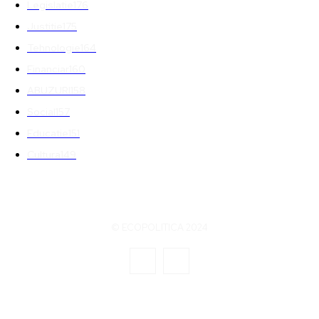
Legislatie
176
Justitie
175
Tehnologie
164
Financiar
160
ABUZURI
158
Social
157
Educatie
151
Cultura
149
© ECOPOLITICA 2024