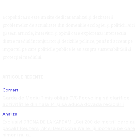
Ecopolitica.ro este un site dedicat analizei și dezbaterii
problemelor de actualitate din domeniile ecologiei și politicii. Aici
găsești articole, interviuri și opinii care explorează intersecția
dintre mediul înconjurător și deciziile politice, punând accent pe
impactul pe care politicile publice le au asupra sustenabilității și
protecției mediului.
ARTICOLE RECENTE
Comert
Garda de Mediu Timiș obligă CVS Recycling să clarifice
activitățile din hala 14 și să aducă dovada reciclării
Analiza
Exclusiv! DRONA DE LA KARDAM. „Cei 200 de metri” care au
păcălit Reuters, AP și Deutsche Welle. Și ipoteza pe care
nimeni nu a...