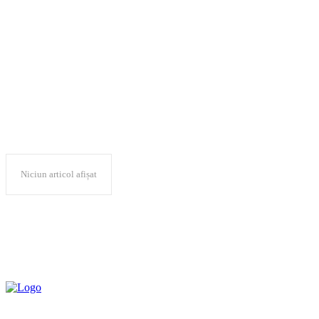
Consiliul Județean
Caraș-Severin
Niciun articol afișat