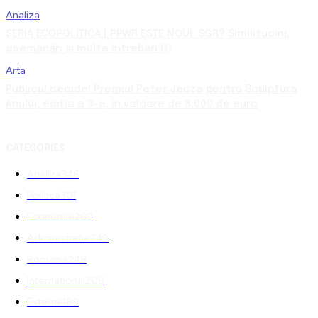
Analiza
SERIA ECOPOLITICA | PPWR ESTE NOUL SGR? Similitudini,
asemănări și multe întrebări (I)
Arta
Publicul decide! Premiul Peter Jecza pentru Sculptura
Anului, ediția a 3-a, în valoare de 8.000 de euro
CATEGORIES
Analiza
346
Politica
301
Economie
269
Administratie
249
Romania
248
International
208
Externe
189