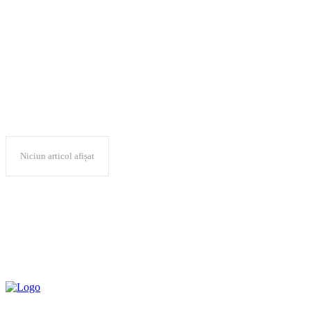
„Conferința indus
Niciun articol afișat