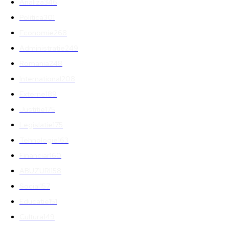
Analiza
346
Politica
301
Economie
268
Administratie
249
Romania
248
International
208
Externe
189
Justitie
175
Legislatie
175
Tehnologie
163
Financiar
160
ABUZURI
158
Social
157
Educatie
151
Cultura
149