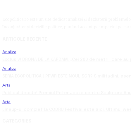
Ecopolitica.ro este un site dedicat analizei și dezbaterii problemelor 
înconjurător și deciziile politice, punând accent pe impactul pe care 
ARTICOLE RECENTE
Analiza
Exclusiv! DRONA DE LA KARDAM. „Cei 200 de metri” care au p
Analiza
SERIA ECOPOLITICA | PPWR ESTE NOUL SGR? Similitudini, asemă
Arta
Publicul decide! Premiul Peter Jecza pentru Sculptura Anul
Arta
Lineup-ul complet la CODRU Festival este aici. Ultimul we
CATEGORIES