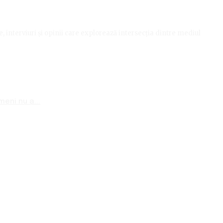
le, interviuri și opinii care explorează intersecția dintre mediul
eni nu a...