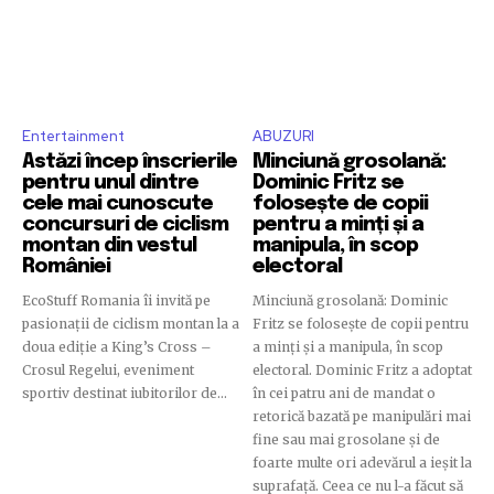
Entertainment
ABUZURI
Astăzi încep înscrierile
Minciună grosolană:
pentru unul dintre
Dominic Fritz se
cele mai cunoscute
folosește de copii
concursuri de ciclism
pentru a minți și a
montan din vestul
manipula, în scop
României
electoral
EcoStuff Romania îi invită pe
Minciună grosolană: Dominic
pasionații de ciclism montan la a
Fritz se folosește de copii pentru
doua ediție a King’s Cross –
a minți și a manipula, în scop
Crosul Regelui, eveniment
electoral. Dominic Fritz a adoptat
sportiv destinat iubitorilor de...
în cei patru ani de mandat o
retorică bazată pe manipulări mai
fine sau mai grosolane și de
foarte multe ori adevărul a ieșit la
suprafață. Ceea ce nu l-a făcut să