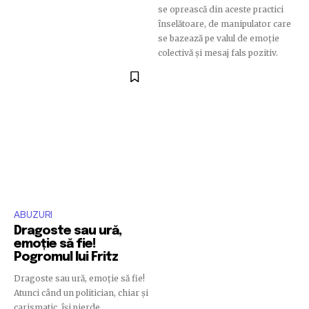
se oprească din aceste practici
înselătoare, de manipulator care
se bazează pe valul de emoție
colectivă și mesaj fals pozitiv.
ABUZURI
Dragoste sau ură,
emoție să fie!
Pogromul lui Fritz
Dragoste sau ură, emoție să fie!
Atunci când un politician, chiar și
carismatic, își pierde