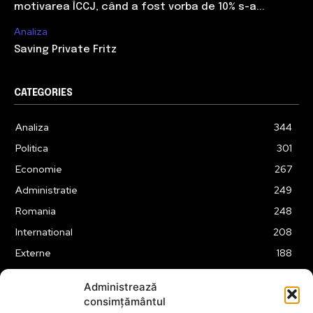
motivarea ÎCCJ, când a fost vorba de 10% s-a...
Analiza
Saving Private Fritz
CATEGORIES
Analiza
344
Politica
301
Economie
267
Administratie
249
Romania
248
International
208
Externe
188
Justitie
175
Administrează
Legislatie
174
consimțământul