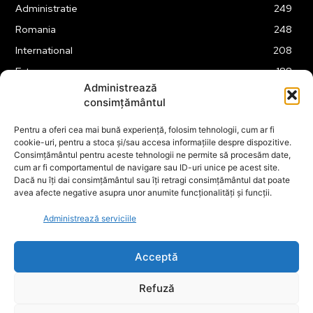
Administratie
249
Romania
248
International
208
Externe
188
Administrează
Justitie
175
consimțământul
Legislatie
174
Pentru a oferi cea mai bună experiență, folosim tehnologii, cum ar fi
Tehnologie
162
cookie-uri, pentru a stoca și/sau accesa informațiile despre dispozitive.
Financiar
160
Consimțământul pentru aceste tehnologii ne permite să procesăm date,
cum ar fi comportamentul de navigare sau ID-uri unice pe acest site.
ABUZURI
158
Dacă nu îți dai consimțământul sau îți retragi consimțământul dat poate
avea afecte negative asupra unor anumite funcționalități și funcții.
Social
157
Educatie
151
Administrează serviciile
Cultura
149
Acceptă
Refuză
© ECOPOLITICA 2024