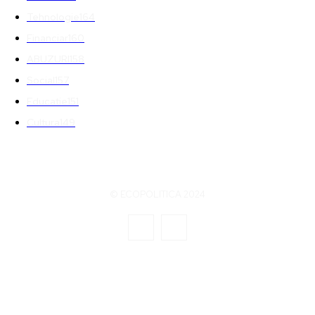
Tehnologie
164
Financiar
160
ABUZURI
158
Social
157
Educatie
151
Cultura
149
© ECOPOLITICA 2024