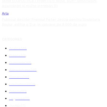
SERIA ECOPOLITICA | PPWR ESTE NOUL SGR? Similitudini,
asemănări și multe întrebări (I)
Arta
Publicul decide! Premiul Peter Jecza pentru Sculptura
Anului, ediția a 3-a, în valoare de 8.000 de euro
CATEGORIES
Analiza
346
Politica
301
Economie
269
Administratie
249
Romania
248
International
208
Externe
189
Legislatie
176
Justitie
175