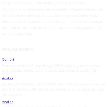
Ecopolitica.ro este un site dedicat analizei și dezbaterii
problemelor de actualitate din domeniile ecologiei și politicii. Aici
găsești articole, interviuri și opinii care explorează intersecția
dintre mediul înconjurător și deciziile politice, punând accent pe
impactul pe care politicile publice le au asupra sustenabilității și
protecției mediului.
ARTICOLE RECENTE
Comert
Garda de Mediu Timiș obligă CVS Recycling să clarifice
activitățile din hala 14 și să aducă dovada reciclării
Analiza
Exclusiv! DRONA DE LA KARDAM. „Cei 200 de metri” care au
păcălit Reuters, AP și Deutsche Welle. Și ipoteza pe care
nimeni nu a...
Analiza