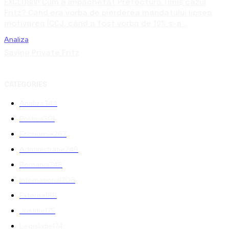
EXCLUSIV! Cum a împachetat Prefectura Timiș cazul
Fritz? Când era vorba de pierderea mandatului lipsea
motivarea ÎCCJ, când a fost vorba de 10% s-a...
Analiza
Saving Private Fritz
CATEGORIES
Analiza
344
Politica
301
Economie
267
Administratie
249
Romania
248
International
208
Externe
188
Justitie
175
Legislatie
174