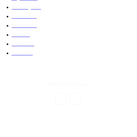
Tehnologie
162
Financiar
160
ABUZURI
158
Social
157
Educatie
151
Cultura
149
© ECOPOLITICA 2024