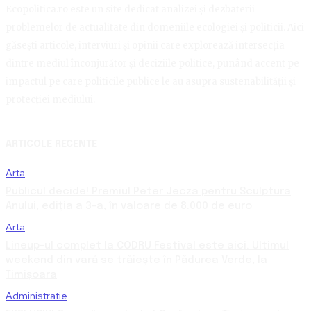
Ecopolitica.ro este un site dedicat analizei și dezbaterii
problemelor de actualitate din domeniile ecologiei și politicii. Aici
găsești articole, interviuri și opinii care explorează intersecția
dintre mediul înconjurător și deciziile politice, punând accent pe
impactul pe care politicile publice le au asupra sustenabilității și
protecției mediului.
ARTICOLE RECENTE
Arta
Publicul decide! Premiul Peter Jecza pentru Sculptura
Anului, ediția a 3-a, în valoare de 8.000 de euro
Arta
Lineup-ul complet la CODRU Festival este aici. Ultimul
weekend din vară se trăiește în Pădurea Verde, la
Timișoara
Administratie