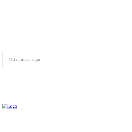
Alina Sperlea
Niciun articol afișat