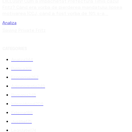
EXCLUSIV! Cum a împachetat Prefectura Timiș cazul
Fritz? Când era vorba de pierderea mandatului lipsea
motivarea ÎCCJ, când a fost vorba de 10% s-a...
Analiza
Saving Private Fritz
CATEGORIES
Analiza
344
Politica
301
Economie
267
Administratie
249
Romania
248
International
208
Externe
188
Justitie
175
Legislatie
174