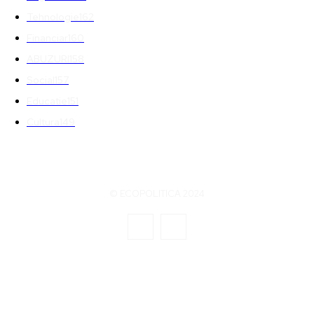
Tehnologie
162
Financiar
160
ABUZURI
158
Social
157
Educatie
151
Cultura
149
© ECOPOLITICA 2024