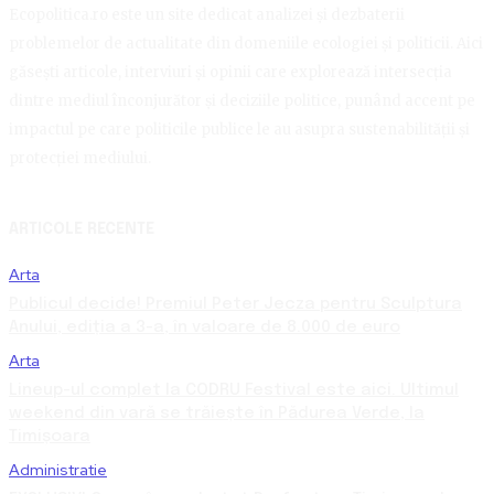
Ecopolitica.ro este un site dedicat analizei și dezbaterii
problemelor de actualitate din domeniile ecologiei și politicii. Aici
găsești articole, interviuri și opinii care explorează intersecția
dintre mediul înconjurător și deciziile politice, punând accent pe
impactul pe care politicile publice le au asupra sustenabilității și
protecției mediului.
ARTICOLE RECENTE
Arta
Publicul decide! Premiul Peter Jecza pentru Sculptura
Anului, ediția a 3-a, în valoare de 8.000 de euro
Arta
Lineup-ul complet la CODRU Festival este aici. Ultimul
weekend din vară se trăiește în Pădurea Verde, la
Timișoara
Administratie