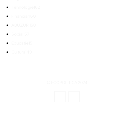
Tehnologie
162
Financiar
160
ABUZURI
158
Social
157
Educatie
151
Cultura
149
© ECOPOLITICA 2024