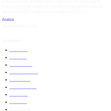
EXCLUSIV! Cum a împachetat Prefectura Timiș cazul
Fritz? Când era vorba de pierderea mandatului lipsea
motivarea ÎCCJ, când a fost vorba de 10% s-a...
Analiza
Saving Private Fritz
CATEGORIES
Analiza
344
Politica
301
Economie
267
Administratie
249
Romania
248
International
208
Externe
188
Justitie
175
Legislatie
174