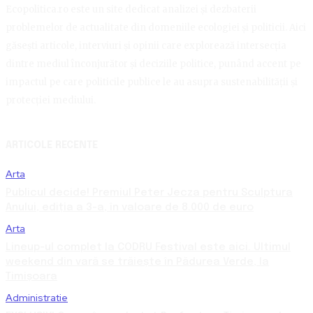
Ecopolitica.ro este un site dedicat analizei și dezbaterii
problemelor de actualitate din domeniile ecologiei și politicii. Aici
găsești articole, interviuri și opinii care explorează intersecția
dintre mediul înconjurător și deciziile politice, punând accent pe
impactul pe care politicile publice le au asupra sustenabilității și
protecției mediului.
ARTICOLE RECENTE
Arta
Publicul decide! Premiul Peter Jecza pentru Sculptura
Anului, ediția a 3-a, în valoare de 8.000 de euro
Arta
Lineup-ul complet la CODRU Festival este aici. Ultimul
weekend din vară se trăiește în Pădurea Verde, la
Timișoara
Administratie