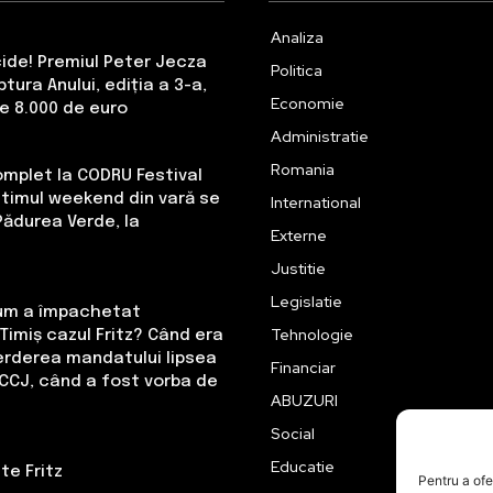
Analiza
cide! Premiul Peter Jecza
Politica
tura Anului, ediția a 3-a,
Economie
de 8.000 de euro
Administratie
Romania
omplet la CODRU Festival
Ultimul weekend din vară se
International
Pădurea Verde, la
Externe
Justitie
Legislatie
Cum a împachetat
Tehnologie
Timiș cazul Fritz? Când era
erderea mandatului lipsea
Financiar
CCJ, când a fost vorba de
ABUZURI
Social
Educatie
te Fritz
Pentru a ofe