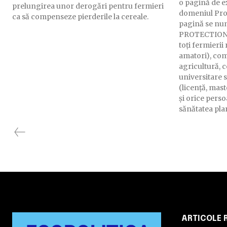
o pagină de e
prelungirea unor derogări pentru fermieri
domeniul Prot
ca să compenseze pierderile la cereale.
pagină se n
PROTECTION și
toți fermierii
amatori), com
agricultură, c
universitare s
(licență, mast
și orice pers
sănătatea pla
ARTICOLE 