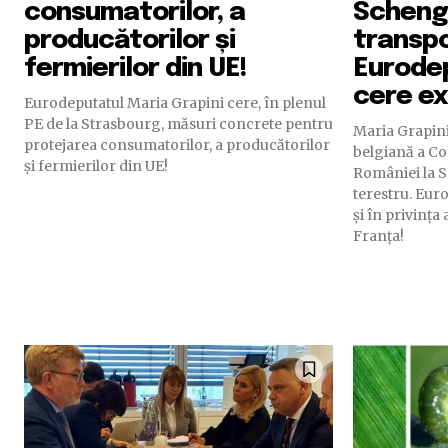
consumatorilor, a
Schenge
producătorilor și
transpo
fermierilor din UE!
Eurode
cere exp
Eurodeputatul Maria Grapini cere, în plenul
PE de la Strasbourg, măsuri concrete pentru
Maria Grapini
protejarea consumatorilor, a producătorilor
belgiană a Co
și fermierilor din UE!
României la S
terestru. Eur
și în privința
Franța!