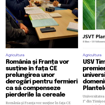
Agricultura
Agricultura
România și Franța vor
USV Tim
susține în fața CE
premier
prelungirea unor
univers
derogări pentru fermieri
domeniu
ca să compenseze
Plantel
pierderile la cereale
Universitatea 
I” din Timișo
România și Franța vor susține în fața CE