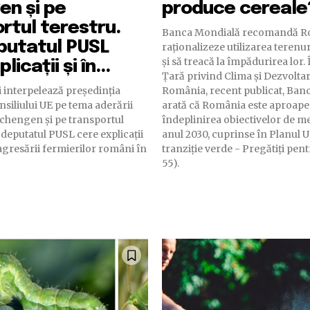
n și pe
produce cereale
rtul terestru.
Banca Mondială recomandă Ro
putatul PUSL
raționalizeze utilizarea terenu
și să treacă la împădurirea lor. În Raportul de
licații și în...
Țară privind Clima și Dezvolta
 interpelează președinția
România, recent publicat, Ban
nsiliului UE pe tema aderării
arată că România este aproape
chengen și pe transportul
îndeplinirea obiectivelor de m
odeputatul PUSL cere explicații
anul 2030, cuprinse în Planul 
 agresării fermierilor români în
tranziție verde - Pregătiți pent
55).