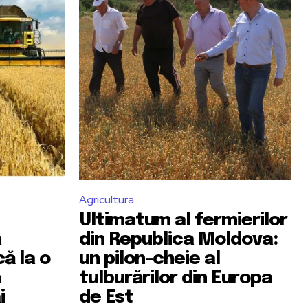
Agricultura
Ultimatum al fermierilor
a
din Republica Moldova:
ă la o
un pilon-cheie al
ă
tulburărilor din Europa
i
de Est