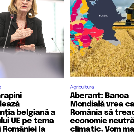
e
Agricultura
rapini
Aberant: Banca
lează
Mondială vrea c
nția belgiană a
România să treac
ului UE pe tema
economie neutr
i României la
climatic. Vom ma