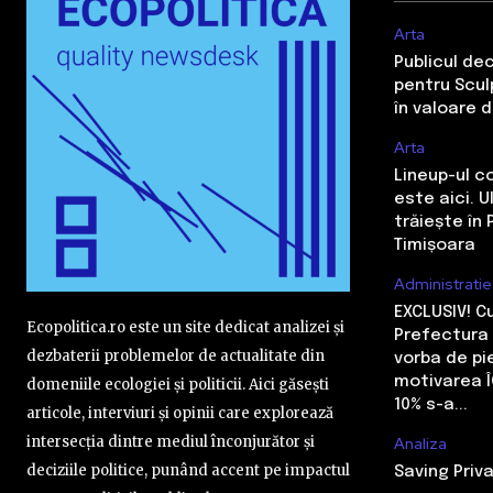
Arta
Publicul de
pentru Sculp
în valoare 
Arta
Lineup-ul c
este aici. 
trăiește în 
Timișoara
Administratie
EXCLUSIV! 
Ecopolitica.ro este un site dedicat analizei și
Prefectura 
dezbaterii problemelor de actualitate din
vorba de pi
motivarea Î
domeniile ecologiei și politicii. Aici găsești
10% s-a...
articole, interviuri și opinii care explorează
intersecția dintre mediul înconjurător și
Analiza
deciziile politice, punând accent pe impactul
Saving Priva