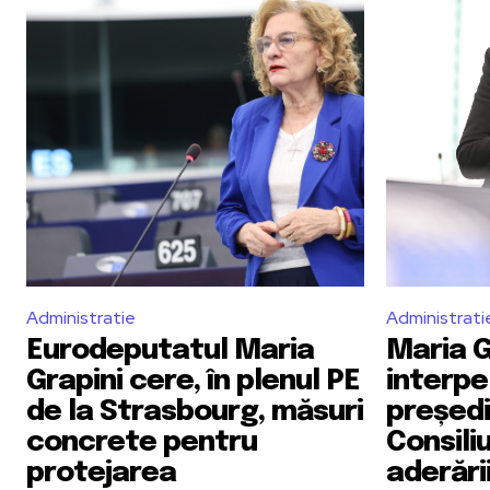
Administratie
Administrati
Eurodeputatul Maria
Maria G
Grapini cere, în plenul PE
interpe
de la Strasbourg, măsuri
președi
concrete pentru
Consili
protejarea
aderări