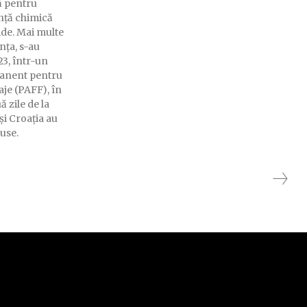
ă pentru
anță chimică
multe
nța, s-au
23, într-un
manent pentru
aje (PAFF), în
 zile de la
și Croația au
use.