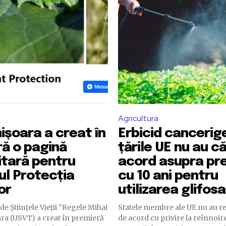
Agricultura
ișoara a creat în
Erbicid cancerig
ă o pagină
țările UE nu au c
itară pentru
acord asupra prel
l Protecția
cu 10 ani pentru
or
utilizarea glifosa
de Științele Vieții ”Regele Mihai
Statele membre ale UE nu au re
ara (USVT) a creat în premieră
de acord cu privire la reînnoir