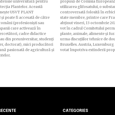
xtensie universitară pentru
propusă de Comisia European
ecția Plantelor. Această
utilizarea glifosatului, o subst
umește USVT PLANT
controversată folosită în erbicide. Mai 
 poate fi accesată de către
state membre, printre care Fra
 români (profesioniști sau
abținut vineri, 13 octombrie 20
panii care activează în
vot în cadrul Comitetului per
ercetători, cadre didactice
plante, animale, alimente și fur
au din preuniversitar, studenți
urma discuțiilor tehnice de două
er, doctorat), mici producători
Bruxelles. Austria, Luxemburg 
oană pasionată de agricultură și
votat împotriva extinderii prop
ntelor.
RECENTE
CATEGORIES