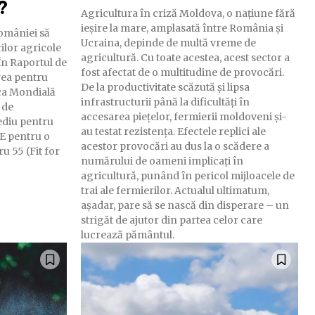
?
Agricultura în criză Moldova, o națiune fără
ieșire la mare, amplasată între România și
mâniei să
Ucraina, depinde de multă vreme de
rilor agricole
agricultură. Cu toate acestea, acest sector a
fost afectat de o multitudine de provocări.
rea pentru
De la productivitate scăzută și lipsa
ca Mondială
infrastructurii până la dificultăți în
 de
accesarea piețelor, fermierii moldoveni și-
ediu pentru
au testat rezistența. Efectele replici ale
UE pentru o
acestor provocări au dus la o scădere a
ru 55 (Fit for
numărului de oameni implicați în
agricultură, punând în pericol mijloacele de
trai ale fermierilor. Actualul ultimatum,
așadar, pare să se nască din disperare – un
strigăt de ajutor din partea celor care
lucrează pământul.