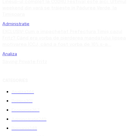
Lineup-ul complet la CODRU Festival este aici. Ultimul
weekend din vară se trăiește în Pădurea Verde, la
Timișoara
Administratie
EXCLUSIV! Cum a împachetat Prefectura Timiș cazul
Fritz? Când era vorba de pierderea mandatului lipsea
motivarea ÎCCJ, când a fost vorba de 10% s-a...
Analiza
Saving Private Fritz
CATEGORIES
Analiza
344
Politica
301
Economie
267
Administratie
249
Romania
248