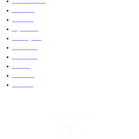
International
208
Externe
188
Justitie
175
Legislatie
174
Tehnologie
162
Financiar
160
ABUZURI
158
Social
157
Educatie
151
Cultura
149
© ECOPOLITICA 2024