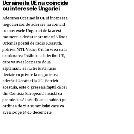
Ucrainei la UE nu coincide
cu interesele Ungariei
Aderarea Ucrainei la UE şi începerea
negocierilor de aderare nu coincid
cu interesele Ungariei de la acest
moment, a declarat premierul Viktor
Orban la postul de radio Kossuth,
potrivit MTI. Viktor Orbán vrea ca la
următoarea întâlnire a liderilor UE,
care va avea loc peste două
săptămâni, să nu fie luată nicio
decizie cu privire la negocierea
aderării Ucrainei la UE. Potrivit
acestuia, este o greşeală faptul că cei
din Comisia Europeană insistă ca
premierii să includă acest subiect pe
ordinea de zi a summitului care va
avea loc pe 14-15 decembrie.