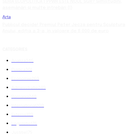
SERIA ECOPOLITICA | PPWR ESTE NOUL SGR? Similitudini,
asemănări și multe întrebări (I)
Arta
Publicul decide! Premiul Peter Jecza pentru Sculptura
Anului, ediția a 3-a, în valoare de 8.000 de euro
CATEGORIES
Analiza
346
Politica
301
Economie
269
Administratie
249
Romania
248
International
208
Externe
189
Legislatie
176
Justitie
175