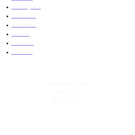
Tehnologie
164
Financiar
160
ABUZURI
158
Social
157
Educatie
151
Cultura
149
© ECOPOLITICA 2024