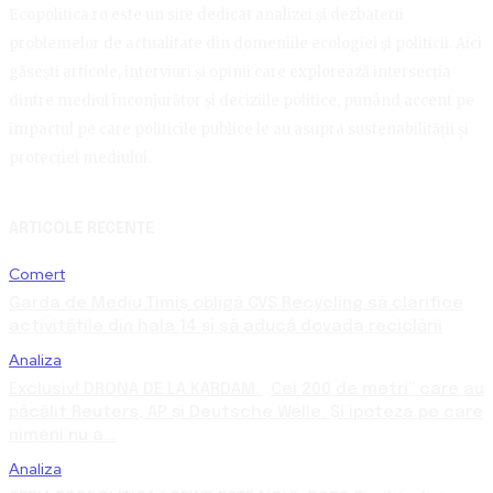
Ecopolitica.ro este un site dedicat analizei și dezbaterii
problemelor de actualitate din domeniile ecologiei și politicii. Aici
găsești articole, interviuri și opinii care explorează intersecția
dintre mediul înconjurător și deciziile politice, punând accent pe
impactul pe care politicile publice le au asupra sustenabilității și
protecției mediului.
ARTICOLE RECENTE
Comert
Garda de Mediu Timiș obligă CVS Recycling să clarifice
activitățile din hala 14 și să aducă dovada reciclării
Analiza
Exclusiv! DRONA DE LA KARDAM. „Cei 200 de metri” care au
păcălit Reuters, AP și Deutsche Welle. Și ipoteza pe care
nimeni nu a...
Analiza