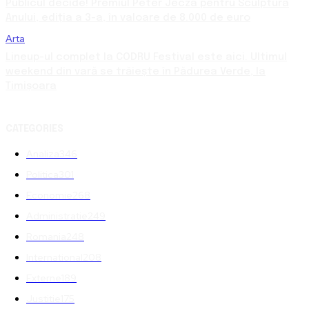
Publicul decide! Premiul Peter Jecza pentru Sculptura
Anului, ediția a 3-a, în valoare de 8.000 de euro
Arta
Lineup-ul complet la CODRU Festival este aici. Ultimul
weekend din vară se trăiește în Pădurea Verde, la
Timișoara
CATEGORIES
Analiza
346
Politica
301
Economie
268
Administratie
249
Romania
248
International
208
Externe
189
Justitie
175