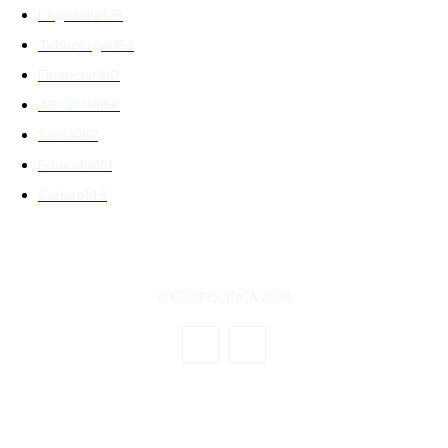
Legislatie
175
Tehnologie
163
Financiar
160
ABUZURI
158
Social
157
Educatie
151
Cultura
149
© ECOPOLITICA 2024