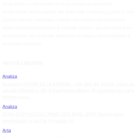
Ecopolitica.ro este un site dedicat analizei și dezbaterii
problemelor de actualitate din domeniile ecologiei și politicii. Aici
găsești articole, interviuri și opinii care explorează intersecția
dintre mediul înconjurător și deciziile politice, punând accent pe
impactul pe care politicile publice le au asupra sustenabilității și
protecției mediului.
ARTICOLE RECENTE
Analiza
Exclusiv! DRONA DE LA KARDAM. „Cei 200 de metri” care au
păcălit Reuters, AP și Deutsche Welle. Și ipoteza pe care
nimeni nu a...
Analiza
SERIA ECOPOLITICA | PPWR ESTE NOUL SGR? Similitudini,
asemănări și multe întrebări (I)
Arta