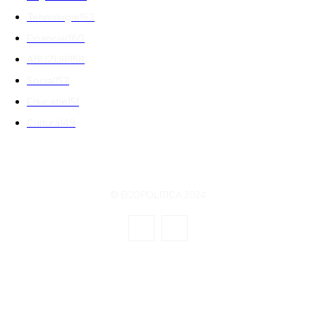
Tehnologie
162
Financiar
160
ABUZURI
158
Social
157
Educatie
151
Cultura
149
© ECOPOLITICA 2024