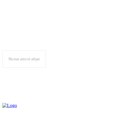
Adrian Orza
Niciun articol afișat