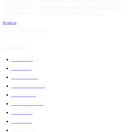
EXCLUSIV! Cum a împachetat Prefectura Timiș cazul
Fritz? Când era vorba de pierderea mandatului lipsea
motivarea ÎCCJ, când a fost vorba de 10% s-a...
Analiza
Saving Private Fritz
CATEGORIES
Analiza
344
Politica
301
Economie
267
Administratie
249
Romania
248
International
208
Externe
188
Justitie
175
Legislatie
174