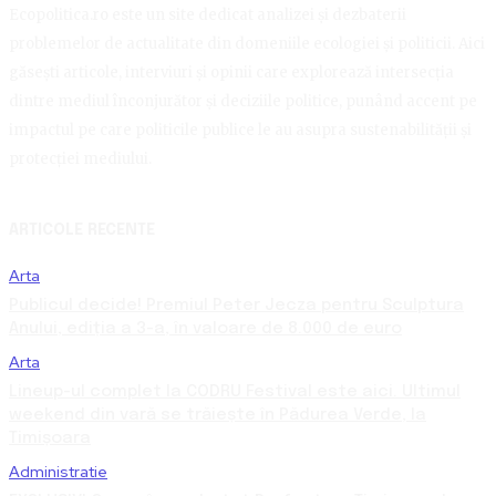
Ecopolitica.ro este un site dedicat analizei și dezbaterii
problemelor de actualitate din domeniile ecologiei și politicii. Aici
găsești articole, interviuri și opinii care explorează intersecția
dintre mediul înconjurător și deciziile politice, punând accent pe
impactul pe care politicile publice le au asupra sustenabilității și
protecției mediului.
ARTICOLE RECENTE
Arta
Publicul decide! Premiul Peter Jecza pentru Sculptura
Anului, ediția a 3-a, în valoare de 8.000 de euro
Arta
Lineup-ul complet la CODRU Festival este aici. Ultimul
weekend din vară se trăiește în Pădurea Verde, la
Timișoara
Administratie