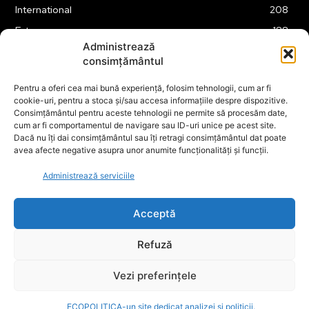
International
208
Externe
188
Administrează
Justitie
175
consimțământul
Legislatie
174
Pentru a oferi cea mai bună experiență, folosim tehnologii, cum ar fi
Tehnologie
162
cookie-uri, pentru a stoca și/sau accesa informațiile despre dispozitive.
Financiar
160
Consimțământul pentru aceste tehnologii ne permite să procesăm date,
cum ar fi comportamentul de navigare sau ID-uri unice pe acest site.
ABUZURI
158
Dacă nu îți dai consimțământul sau îți retragi consimțământul dat poate
avea afecte negative asupra unor anumite funcționalități și funcții.
Social
157
Educatie
151
Administrează serviciile
Cultura
149
Acceptă
Refuză
© ECOPOLITICA 2024
Vezi preferințele
ECOPOLITICA-un site dedicat analizei și politicii.