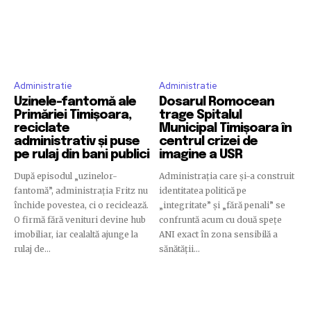
Administratie
Administratie
Uzinele-fantomă ale
Dosarul Romocean
Primăriei Timișoara,
trage Spitalul
reciclate
Municipal Timișoara în
administrativ și puse
centrul crizei de
pe rulaj din bani publici
imagine a USR
După episodul „uzinelor-
Administrația care și-a construit
fantomă”, administrația Fritz nu
identitatea politică pe
închide povestea, ci o reciclează.
„integritate” și „fără penali” se
O firmă fără venituri devine hub
confruntă acum cu două spețe
imobiliar, iar cealaltă ajunge la
ANI exact în zona sensibilă a
rulaj de...
sănătății...